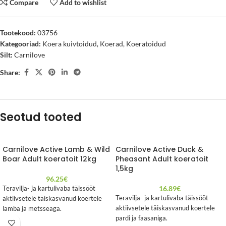
Compare
Add to wishlist
Tootekood:
03756
Kategooriad:
Koera kuivtoidud
,
Koerad
,
Koeratoidud
Silt:
Carnilove
Share:
Seotud tooted
Carnilove Active Lamb & Wild
Carnilove Active Duck &
Boar Adult koeratoit 12kg
Pheasant Adult koeratoit
1,5kg
96.25
€
16.89
€
Teravilja- ja kartulivaba täissööt
Teravilja- ja kartulivaba täissööt
aktiivsetele täiskasvanud koertele
aktiivsetele täiskasvanud koertele
lamba ja metsseaga.
pardi ja faasaniga.