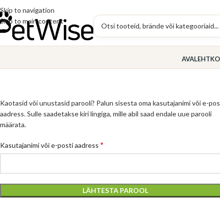
Skip to navigation
Skip to main content
AVALEHT
KO
Kaotasid või unustasid parooli? Palun sisesta oma kasutajanimi või e-pos
aadress. Sulle saadetakse kiri lingiga, mille abil saad endale uue parooli
määrata.
*
Kasutajanimi või e-posti aadress
LÄHTESTA PAROOL