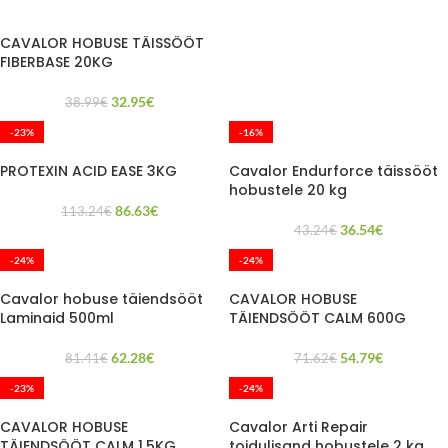
CAVALOR HOBUSE TÄISSÖÖT
FIBERBASE 20KG
32.95
€
38.99
€
-23%
-16%
PROTEXIN ACID EASE 3KG
Cavalor Endurforce täissööt
hobustele 20 kg
86.63
€
113.24
€
36.54
€
43.24
€
-24%
-24%
Cavalor hobuse täiendsööt
CAVALOR HOBUSE
Laminaid 500ml
TÄIENDSÖÖT CALM 600G
62.28
€
54.79
€
81.41
€
71.62
€
-23%
-24%
CAVALOR HOBUSE
Cavalor Arti Repair
TÄIENDSÖÖT CALM 1,5KG
toidulisand hobustele 2 kg