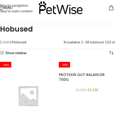
Skip to navigation
MENU
Skip to main content
Hobused
Esileht
Hobused
Kuvatakse 1–18 tulemust 152-st
Show sidebar
-16%
-24%
PROTEXIN GUT BALANCER
700G
25.15
€
32.88
€