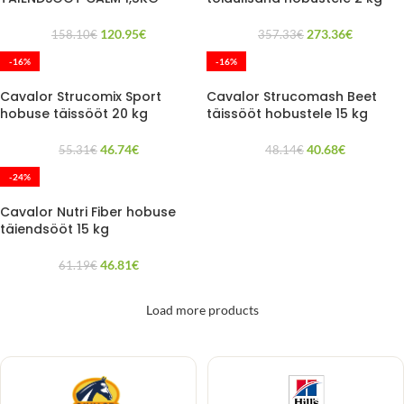
120.95
€
273.36
€
158.10
€
357.33
€
-16%
-16%
Cavalor Strucomix Sport
Cavalor Strucomash Beet
hobuse täissööt 20 kg
täissööt hobustele 15 kg
46.74
€
40.68
€
55.31
€
48.14
€
-24%
Cavalor Nutri Fiber hobuse
täiendsööt 15 kg
46.81
€
61.19
€
Load more products