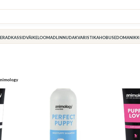
ERAD
KASSID
VÄIKELOOMAD
LINNUD
AKVARISTIKA
HOBUSED
OMANIK
K
nimology