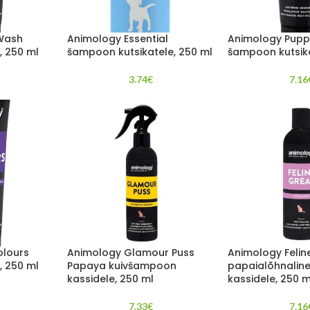
Wash
Animology Essential
Animology Pupp
, 250 ml
šampoon kutsikatele, 250 ml
šampoon kutsika
3.74
€
7.16
olours
Animology Glamour Puss
Animology Felin
, 250 ml
Papaya kuivšampoon
papaialõhnalin
kassidele, 250 ml
kassidele, 250 m
7.33
€
7.16