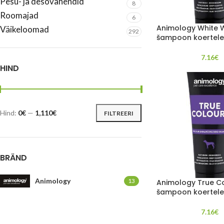
Pesu- ja desovahendid
8
Roomajad
6
Animology White 
Väikeloomad
292
šampoon koertele
7.16
€
HIND
Hind:
0€
—
1,110€
FILTREERI
BRÄND
Animology
13
Animology True C
šampoon koertele
7.16
€