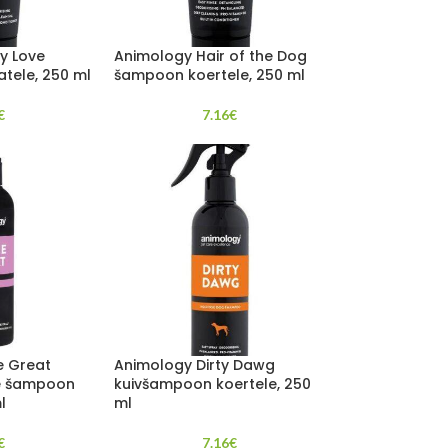
y Love
Animology Hair of the Dog
tele, 250 ml
šampoon koertele, 250 ml
€
7.16
€
e Great
Animology Dirty Dawg
e šampoon
kuivšampoon koertele, 250
l
ml
€
7.16
€