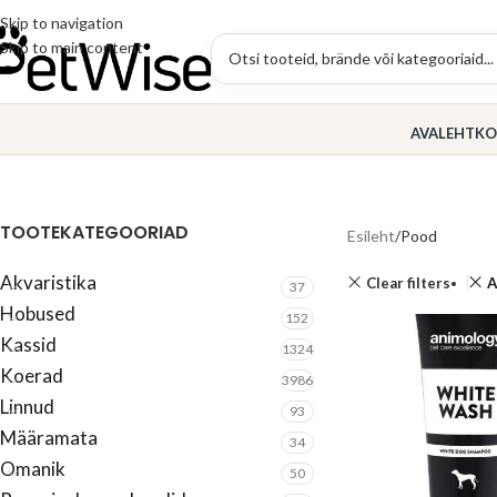
Skip to navigation
Skip to main content
AVALEHT
KO
TOOTEKATEGOORIAD
Esileht
Pood
Akvaristika
Clear filters
A
37
Hobused
152
Kassid
1324
Koerad
3986
Linnud
93
Määramata
34
Omanik
50