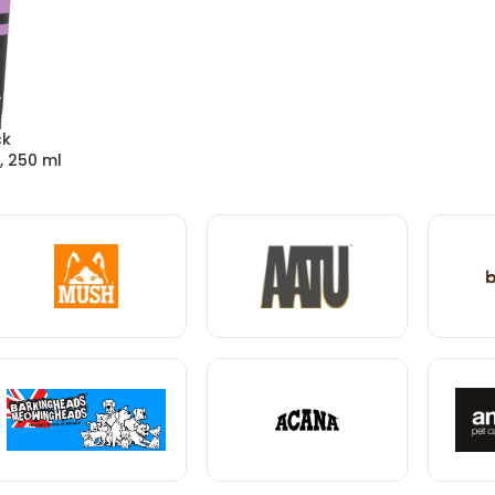
ck
, 250 ml