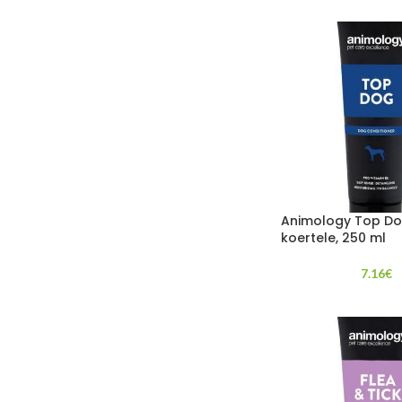
Animology Top D
koertele, 250 ml
7.16
€