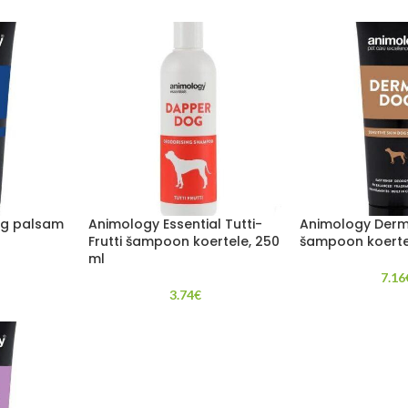
og palsam
Animology Essential Tutti-
Animology Der
Frutti šampoon koertele, 250
šampoon koerte
ml
7.16
3.74
€