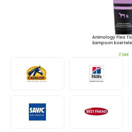
Animology Flea Ti
šampoon koertele
7.16
€