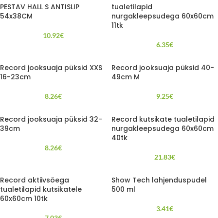
PESTAV HALL S ANTISLIP
tualetilapid
54x38CM
nurgakleepsudega 60x60cm
11tk
10.92
€
6.35
€
Record jooksuaja püksid XXS
Record jooksuaja püksid 40-
16-23cm
49cm M
8.26
€
9.25
€
Record jooksuaja püksid 32-
Record kutsikate tualetilapid
39cm
nurgakleepsudega 60x60cm
40tk
8.26
€
21.83
€
Record aktiivsöega
Show Tech lahjenduspudel
tualetilapid kutsikatele
500 ml
60x60cm 10tk
3.41
€
7.03
€