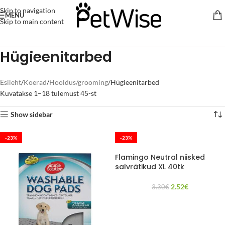
Skip to navigation
MENU
Skip to main content
Hügieenitarbed
Esileht
Koerad
Hooldus/grooming
Hügieenitarbed
Kuvatakse 1–18 tulemust 45-st
Show sidebar
-23%
-23%
Flamingo Neutral niisked
salvrätikud XL 40tk
2.52
€
3.30
€