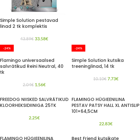
Simple Solution pestavad
linad 2 tk komplektis
33.58
€
43.89
€
-24%
-24%
Flamingo universaalsed
Simple Solution kutsika
salvrätikud Reini Neutral, 40
treeninglinad, 14 tk
tk
7.73
€
10.10
€
1.56
€
2.04
€
FREEDOG NIISKED SALVRÄTIKUD
FLAMINGO HÜGIEENILINA
KLOORHEKSIDIINIGA 25TK
PESTAV PATSY HALL XL ANTISLIP
101×64,5CM
2.25
€
22.83
€
FLAMINGO HÜGIEENILINA
Best Friend kutsikate