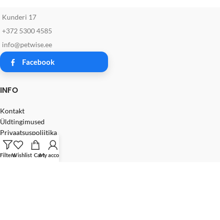
Kunderi 17
+372 5300 4585
info@petwise.ee
Facebook
INFO
Kontakt
Üldtingimused
Privaatsuspoliitika
Filters
Wishlist
Cart
My account