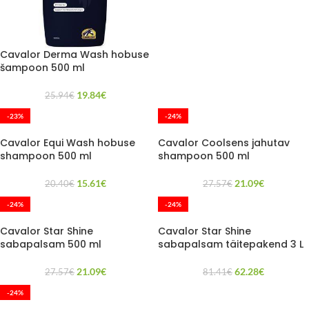
Cavalor Derma Wash hobuse
šampoon 500 ml
19.84
€
25.94
€
-23%
-24%
Cavalor Equi Wash hobuse
Cavalor Coolsens jahutav
shampoon 500 ml
shampoon 500 ml
15.61
€
21.09
€
20.40
€
27.57
€
-24%
-24%
Cavalor Star Shine
Cavalor Star Shine
sabapalsam 500 ml
sabapalsam täitepakend 3 L
21.09
€
62.28
€
27.57
€
81.41
€
-24%