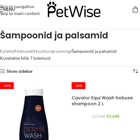
Skip to navigation
MENU
Skip to main content
Šampoonid ja palsamid
Esileht
Hobused
Hooldus/grooming
Šampoonid ja palsamid
Kuvatakse kõik 7 tulemust
Show sidebar
-24%
-24%
Cavalor Equi Wash hobuse
shampoon 2 L
43.68
€
57.10
€