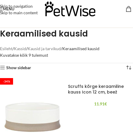
Skip to navigation
MENU
Skip to main content
Keraamilised kausid
Esileht
Kassid
Kausid ja tarvikud
Keraamilised kausid
Kuvatakse kõik 9 tulemust
Show sidebar
-34%
Scruffs kõrge keraamiline
kauss Icon 12 cm, beež
11.91
€