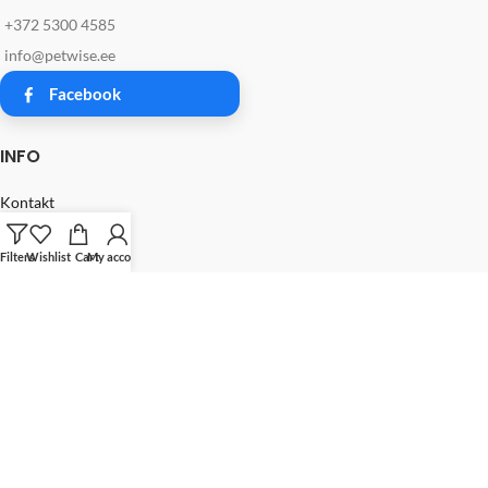
+372 5300 4585
info@petwise.ee
Facebook
INFO
Kontakt
Üldtingimused
Privaatsuspoliitika
Filters
Wishlist
Cart
My account