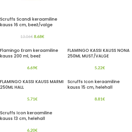
Scruffs Scandi keraamiline
kauss 16 cm, beež/valge
8.68
€
13.06
€
Flamingo Eram keraamiline
FLAMINGO KASSI KAUSS NONA
kauss 200 ml, beež
250ML MUST/VALGE
6.69
€
5.22
€
FLAMINGO KASSI KAUSS MARMI
Scruffs Icon keraamiline
250ML HALL
kauss 15 cm, helehall
5.71
€
8.81
€
Scruffs Icon keraamiline
kauss 13 cm, helehall
6.20
€