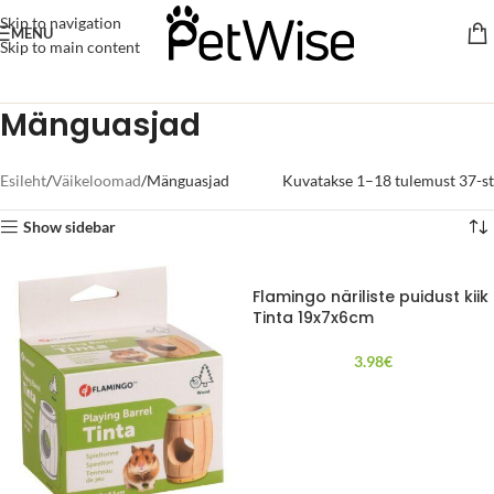
Skip to navigation
MENU
Skip to main content
Mänguasjad
Esileht
Väikeloomad
Mänguasjad
Kuvatakse 1–18 tulemust 37-st
Show sidebar
Flamingo näriliste puidust kiik
Tinta 19x7x6cm
3.98
€