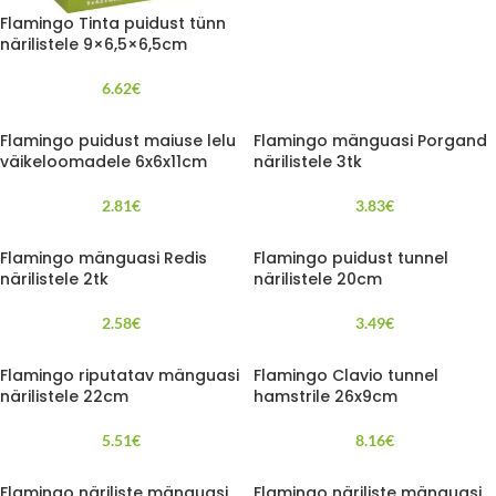
Flamingo Tinta puidust tünn
närilistele 9×6,5×6,5cm
6.62
€
Flamingo puidust maiuse lelu
Flamingo mänguasi Porgand
väikeloomadele 6x6x11cm
närilistele 3tk
2.81
€
3.83
€
Flamingo mänguasi Redis
Flamingo puidust tunnel
närilistele 2tk
närilistele 20cm
2.58
€
3.49
€
Flamingo riputatav mänguasi
Flamingo Clavio tunnel
närilistele 22cm
hamstrile 26x9cm
5.51
€
8.16
€
Flamingo näriliste mänguasi
Flamingo näriliste mänguasi