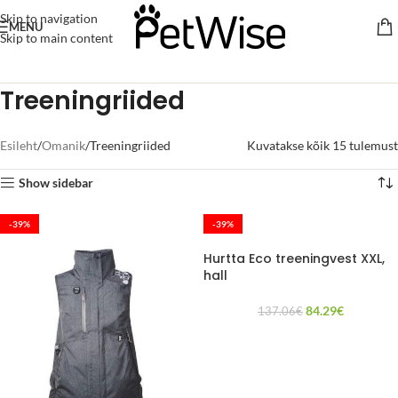
Skip to navigation
MENU
Skip to main content
Treeningriided
Esileht
Omanik
Treeningriided
Kuvatakse kõik 15 tulemust
Show sidebar
-39%
-39%
Hurtta Eco treeningvest XXL,
hall
84.29
€
137.06
€