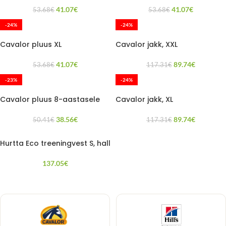
41.07
€
41.07
€
53.68
€
53.68
€
-24%
-24%
Cavalor pluus XL
Cavalor jakk, XXL
41.07
€
89.74
€
53.68
€
117.31
€
-23%
-24%
Cavalor pluus 8-aastasele
Cavalor jakk, XL
38.56
€
89.74
€
50.41
€
117.31
€
Hurtta Eco treeningvest S, hall
137.05
€