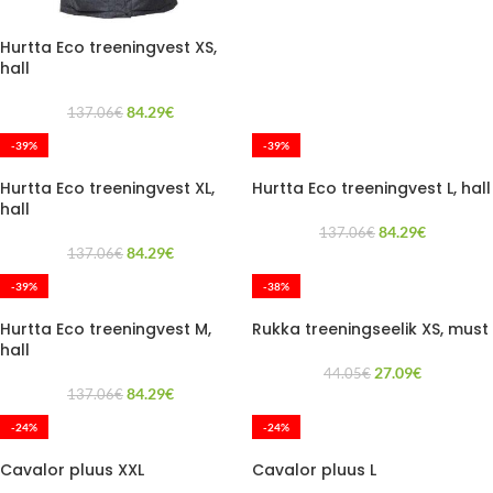
Hurtta Eco treeningvest XS,
hall
84.29
€
137.06
€
-39%
-39%
Hurtta Eco treeningvest XL,
Hurtta Eco treeningvest L, hall
hall
84.29
€
137.06
€
84.29
€
137.06
€
-39%
-38%
Hurtta Eco treeningvest M,
Rukka treeningseelik XS, must
hall
27.09
€
44.05
€
84.29
€
137.06
€
-24%
-24%
Cavalor pluus XXL
Cavalor pluus L