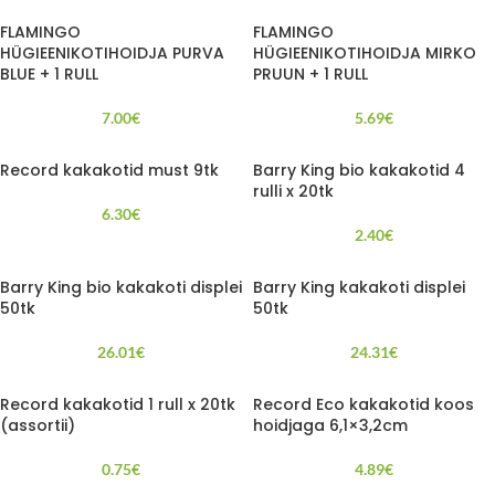
FLAMINGO
FLAMINGO
HÜGIEENIKOTIHOIDJA PURVA
HÜGIEENIKOTIHOIDJA MIRKO
BLUE + 1 RULL
PRUUN + 1 RULL
7.00
€
5.69
€
Record kakakotid must 9tk
Barry King bio kakakotid 4
rulli x 20tk
6.30
€
2.40
€
Barry King bio kakakoti displei
Barry King kakakoti displei
50tk
50tk
26.01
€
24.31
€
Record kakakotid 1 rull x 20tk
Record Eco kakakotid koos
(assortii)
hoidjaga 6,1×3,2cm
0.75
€
4.89
€