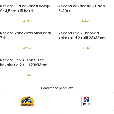
Record lilla kakakoti hoidja
Record kakakotid kirjaga
9×4,5cm +15 kotti
6x20tk
4.70
€
4.42
€
Record kakakotid vikerkaar
Record Eco XL roosad
7tk
kakakotid 2 rulli 23x33cm
4.27
€
3.54
€
Record Eco XL rohelised
kakakotid 2 rulli 23x33cm
3.54
€
Load more products