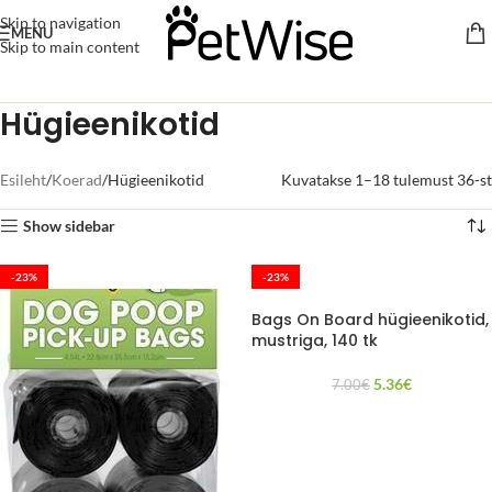
Skip to navigation
MENU
Skip to main content
Hügieenikotid
Esileht
Koerad
Hügieenikotid
Kuvatakse 1–18 tulemust 36-st
Show sidebar
-23%
-23%
Bags On Board hügieenikotid,
mustriga, 140 tk
5.36
€
7.00
€