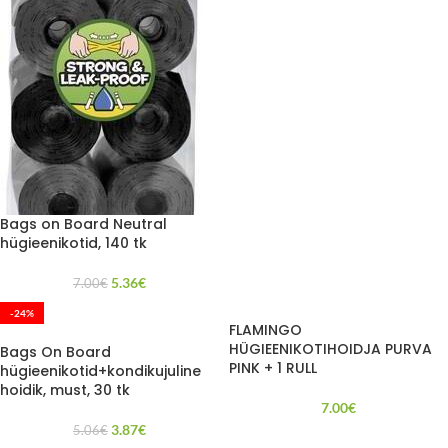
Bags on Board Neutral
hügieenikotid, 140 tk
5.36
€
7.00
€
-24%
FLAMINGO
HÜGIEENIKOTIHOIDJA PURVA
Bags On Board
PINK + 1 RULL
hügieenikotid+kondikujuline
hoidik, must, 30 tk
7.00
€
3.87
€
5.06
€