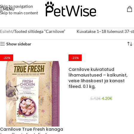
Skip to navigation
MENU
Skip to main content
Esileht
Tooted siltidega “Carnilove”
Kuvatakse 1–18 tulemust 37-st
Show sidebar
-22%
-23%
Carnilove kuivatatud
lihamaiustused – kalkunist,
veise lihaskoest ja kanast
fileed. 0.1 kg,
4.20
€
5.42
€
Carnilove True Fresh kanaga