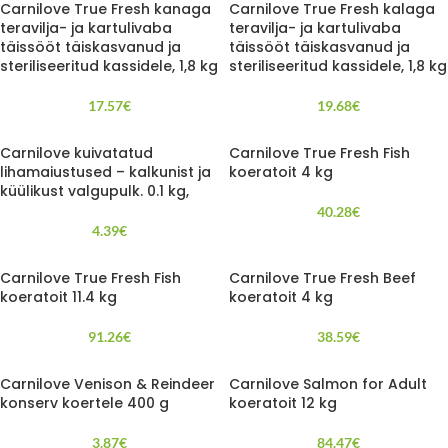
Carnilove True Fresh kanaga
Carnilove True Fresh kalaga
teravilja- ja kartulivaba
teravilja- ja kartulivaba
täissööt täiskasvanud ja
täissööt täiskasvanud ja
steriliseeritud kassidele, 1,8 kg
steriliseeritud kassidele, 1,8 kg
17.57
€
19.68
€
Carnilove kuivatatud
Carnilove True Fresh Fish
lihamaiustused – kalkunist ja
koeratoit 4 kg
küülikust valgupulk. 0.1 kg,
40.28
€
4.39
€
Carnilove True Fresh Fish
Carnilove True Fresh Beef
koeratoit 11.4 kg
koeratoit 4 kg
91.26
€
38.59
€
Carnilove Venison & Reindeer
Carnilove Salmon for Adult
konserv koertele 400 g
koeratoit 12 kg
3.87
€
84.47
€