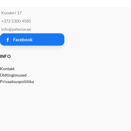
Kunderi 17
+372 5300 4585
info@petwise.ee
Facebook
INFO
Kontakt
Üldtingimused
Privaatsuspoliitika