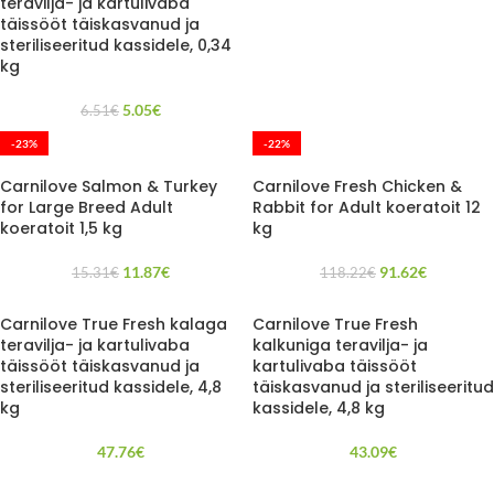
teravilja- ja kartulivaba
täissööt täiskasvanud ja
steriliseeritud kassidele, 0,34
kg
5.05
€
6.51
€
-23%
-22%
Carnilove Salmon & Turkey
Carnilove Fresh Chicken &
for Large Breed Adult
Rabbit for Adult koeratoit 12
koeratoit 1,5 kg
kg
11.87
€
91.62
€
15.31
€
118.22
€
Carnilove True Fresh kalaga
Carnilove True Fresh
teravilja- ja kartulivaba
kalkuniga teravilja- ja
täissööt täiskasvanud ja
kartulivaba täissööt
steriliseeritud kassidele, 4,8
täiskasvanud ja steriliseeritud
kg
kassidele, 4,8 kg
47.76
€
43.09
€