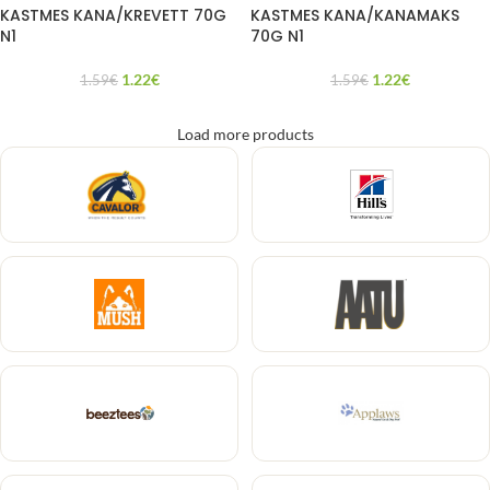
KASTMES KANA/KREVETT 70G
KASTMES KANA/KANAMAKS
N1
70G N1
1.22
€
1.22
€
1.59
€
1.59
€
Load more products