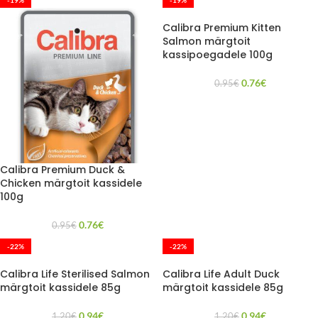
-19%
-19%
Calibra Premium Kitten
Salmon märgtoit
kassipoegadele 100g
0.76
€
0.95
€
Calibra Premium Duck &
Chicken märgtoit kassidele
100g
0.76
€
0.95
€
-22%
-22%
Calibra Life Sterilised Salmon
Calibra Life Adult Duck
märgtoit kassidele 85g
märgtoit kassidele 85g
0.94
€
0.94
€
1.20
€
1.20
€