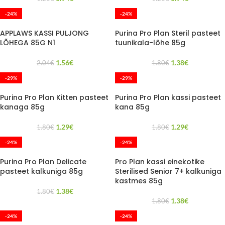
-24%
-24%
APPLAWS KASSI PULJONG
Purina Pro Plan Steril pasteet
LÕHEGA 85G N1
tuunikala-lõhe 85g
1.56
€
1.38
€
2.04
€
1.80
€
-29%
-29%
Purina Pro Plan Kitten pasteet
Purina Pro Plan kassi pasteet
kanaga 85g
kana 85g
1.29
€
1.29
€
1.80
€
1.80
€
-24%
-24%
Purina Pro Plan Delicate
Pro Plan kassi einekotike
pasteet kalkuniga 85g
Sterilised Senior 7+ kalkuniga
kastmes 85g
1.38
€
1.80
€
1.38
€
1.80
€
-24%
-24%