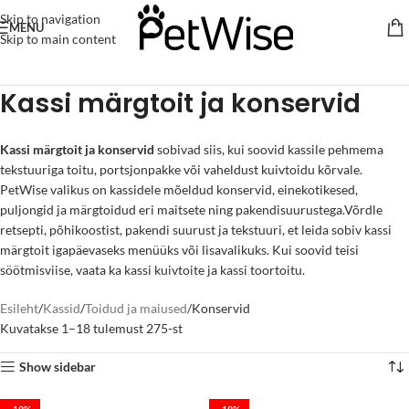
Skip to navigation
MENU
Skip to main content
Kassi märgtoit ja konservid
Kassi märgtoit ja konservid
sobivad siis, kui soovid kassile pehmema
tekstuuriga toitu, portsjonpakke või vaheldust kuivtoidu kõrvale.
PetWise valikus on kassidele mõeldud konservid, einekotikesed,
puljongid ja märgtoidud eri maitsete ning pakendisuurustega.Võrdle
retsepti, põhikoostist, pakendi suurust ja tekstuuri, et leida sobiv kassi
märgtoit igapäevaseks menüüks või lisavalikuks. Kui soovid teisi
söötmisviise, vaata ka
kassi kuivtoite
ja
kassi toortoitu
.
Esileht
Kassid
Toidud ja maiused
Konservid
Kuvatakse 1–18 tulemust 275-st
Show sidebar