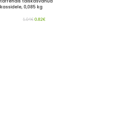
tarrendis täiskasvanud
kassidele, 0,085 kg
0.82
€
1.04
€