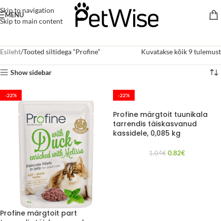
Skip to navigation
MENU
Skip to main content
Esileht
Tooted siltidega “Profine”
Kuvatakse kõik 9 tulemust
Show sidebar
-22%
-22%
Profine märgtoit tuunikala
tarrendis täiskasvanud
kassidele, 0,085 kg
0.82
€
1.04
€
Profine märgtoit part