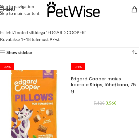
Skip to navigation
MENU
Skip to main content
Esileht
Tooted siltidega “EDGARD COOPER”
Kuvatakse 1–18 tulemust 97-st
Show sidebar
-32%
-31%
Edgard Cooper maius
koerale Strips, lõhe/kana, 75
g
3.56
€
5.12
€