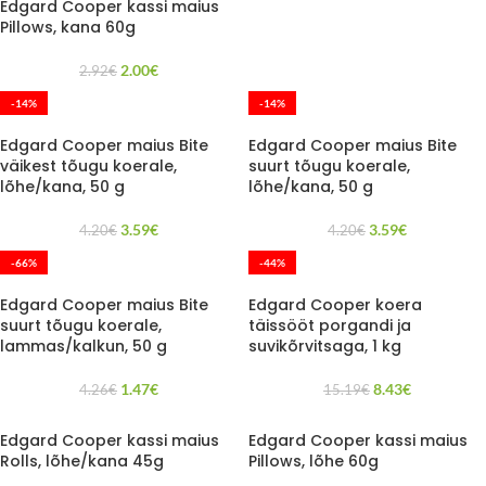
Edgard Cooper kassi maius
Pillows, kana 60g
2.00
€
2.92
€
-14%
-14%
Edgard Cooper maius Bite
Edgard Cooper maius Bite
väikest tõugu koerale,
suurt tõugu koerale,
lõhe/kana, 50 g
lõhe/kana, 50 g
3.59
€
3.59
€
4.20
€
4.20
€
-66%
-44%
Edgard Cooper maius Bite
Edgard Cooper koera
suurt tõugu koerale,
täissööt porgandi ja
lammas/kalkun, 50 g
suvikõrvitsaga, 1 kg
1.47
€
8.43
€
4.26
€
15.19
€
Edgard Cooper kassi maius
Edgard Cooper kassi maius
Rolls, lõhe/kana 45g
Pillows, lõhe 60g