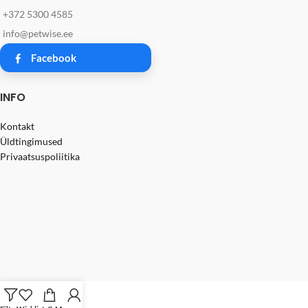
+372 5300 4585
info@petwise.ee
Facebook
INFO
Kontakt
Üldtingimused
Privaatsuspoliitika