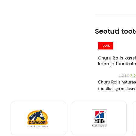
Seotud too
-22%
Churu Rolls kass
kana ja tuunikal
3.
4.21
€
Churu Rolls naturaa
tuunikalaga maiused 