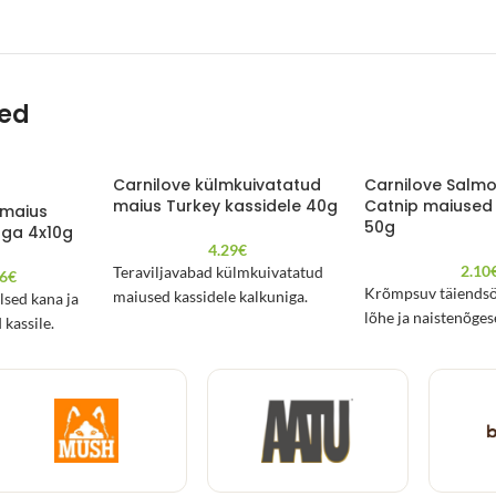
ted
Carnilove külmkuivatatud
Carnilove Salmo
maius Turkey kassidele 40g
Catnip maiused 
imaius
50g
aga 4x10g
4.29
€
2.10
Teraviljavabad külmkuivatatud
26
€
Krõmpsuv täiendsö
maiused kassidele kalkuniga.
lsed kana ja
lõhe ja naistenõges
kassile.