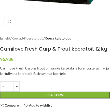
Click to enlarge
Esileht
Koerad
Koeratoidud
Koera kuivtoidud
Carnilove Fresh Carp & Trout koeratoit 12 kg
96.98
€
Carnilove Fresh Carp & Trout on värske karpkala ja forelliga teravilja- ja
kartulivaba koeratoit täiskasvanud koertele.
LISA KORVI
Compare
Add to wishlist