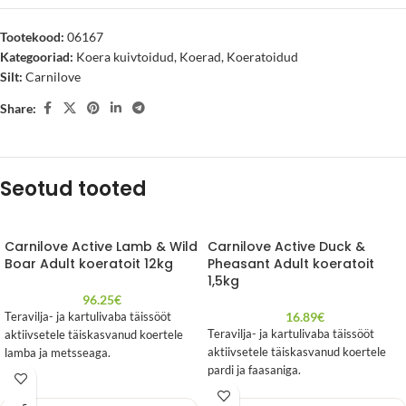
Tootekood:
06167
Kategooriad:
Koera kuivtoidud
,
Koerad
,
Koeratoidud
Silt:
Carnilove
Share:
Seotud tooted
Carnilove Active Lamb & Wild
Carnilove Active Duck &
Boar Adult koeratoit 12kg
Pheasant Adult koeratoit
1,5kg
96.25
€
16.89
€
Teravilja- ja kartulivaba täissööt
Teravilja- ja kartulivaba täissööt
aktiivsetele täiskasvanud koertele
aktiivsetele täiskasvanud koertele
lamba ja metsseaga.
pardi ja faasaniga.