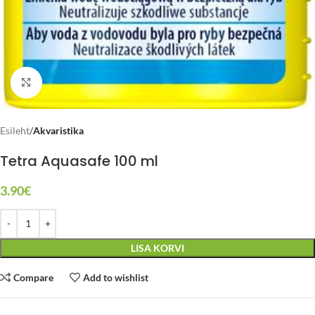
Click to enlarge
Esileht
Akvaristika
Tetra Aquasafe 100 ml
3.90
€
LISA KORVI
Compare
Add to wishlist