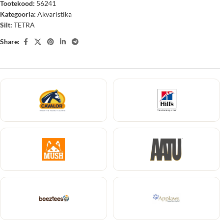
Tootekood:
56241
Kategooria:
Akvaristika
Silt:
TETRA
Share: