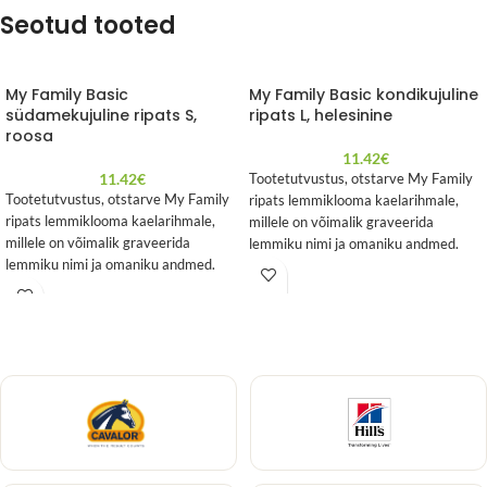
Seotud tooted
My Family Basic
My Family Basic kondikujuline
südamekujuline ripats S,
ripats L, helesinine
roosa
11.42
€
11.42
€
Tootetutvustus, otstarve My Family
Tootetutvustus, otstarve My Family
ripats lemmiklooma kaelarihmale,
ripats lemmiklooma kaelarihmale,
millele on võimalik graveerida
millele on võimalik graveerida
lemmiku nimi ja omaniku andmed.
lemmiku nimi ja omaniku andmed.
Mõõdud 38mm x 24mm
Mõõdud 25mm x 25mm