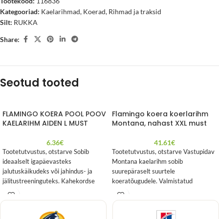
Tootekood:
116836
Kategooriad:
Kaelarihmad
,
Koerad
,
Rihmad ja traksid
Silt:
RUKKA
Share:
Seotud tooted
FLAMINGO KOERA POOL POOV
Flamingo koera koerlarihm
KAELARIHM AIDEN L MUST
Montana, nahast XXL must
6.36
€
41.61
€
Tootetutvustus, otstarve Sobib
Tootetutvustus, otstarve Vastupidav
ideaalselt igapäevasteks
Montana kaelarihm sobib
jalutuskäikudeks või jahindus- ja
suurepäraselt suurtele
jälitustreeninguteks. Kahekordse
koeratõugudele. Valmistatud
lukuga saab seda kasutada ka
pehmest nahast ning varustatud
libisemiskindlana. Suure rõnga abil
läikiva musta pandla. Mõõdud
Mõõdud: 53-63cm