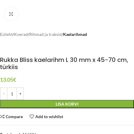
Click to enlarge
Esileht
Koerad
Rihmad ja traksid
Kaelarihmad
Rukka Bliss kaelarihm L 30 mm x 45-70 cm,
türkiis
13.05
€
LISA KORVI
Compare
Add to wishlist