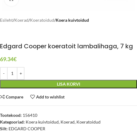
Esileht
Koerad
Koeratoidud
Koera kuivtoidud
Edgard Cooper koeratoit lambalihaga, 7 kg
69.34
€
LISA KORVI
Compare
Add to wishlist
Tootekood:
156410
Kategooriad:
Koera kuivtoidud
,
Koerad
,
Koeratoidud
Silt:
EDGARD COOPER