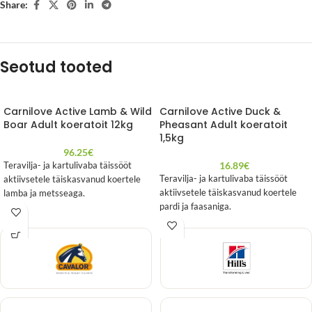
Share:
Seotud tooted
Carnilove Active Lamb & Wild
Carnilove Active Duck &
Boar Adult koeratoit 12kg
Pheasant Adult koeratoit
1,5kg
96.25
€
16.89
€
Teravilja- ja kartulivaba täissööt
Teravilja- ja kartulivaba täissööt
aktiivsetele täiskasvanud koertele
aktiivsetele täiskasvanud koertele
lamba ja metsseaga.
pardi ja faasaniga.