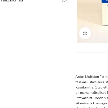
292
Click to enl
Aptus Multidog Extra.
tasakaalustamiseks, st
Kasutamine: 1 tablett
on maksamaitselised j
Ettevaatust! Toode si
vitamiinide kogusega.