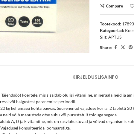
Compare
Tootekood:
1789
Kategooriad:
Koe
Silt:
APTUS
arge
Share:
KIRJELDUS
LISAINFO
 Täiendsööt koertele, mis sisaldab olulisi vitamiine, mineraalaineid ja 
ressi või haigustest paranemise perioodil.
 20 kg kehamassi kohta päevas. Suurenenud vajaduse korral 2 tabletti 20 
a neid võib manustada otse suhu või purustatult toiduga segada.
saldab A, D ja E vitamiine, mis on rasvlahustuvad ja võivad organismis k
 Vajadusel konsulteerida loomaarstiga.