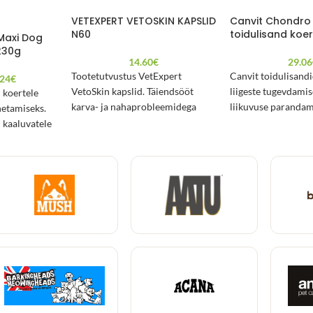
VETEXPERT VETOSKIN KAPSLID
Canvit Chondro
N60
toidulisand koe
Maxi Dog
230g
14.60
€
29.06
Tootetutvustus VetExpert
Canvit toidulisandi
.24
€
VetoSkin kapslid. Täiendsööt
liigeste tugevdamis
 koertele
karva- ja nahaprobleemidega
liikuvuse parandami
netamiseks.
koertele ja kassidele. Koostises
25kg ja enam kaalu
 kaaluvatele
olev kurgirohuõli on omega 6
koertele.
rasvhapete allikaks ja