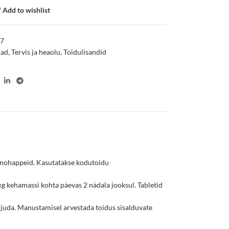
Add to wishlist
37
rad
,
Tervis ja heaolu
,
Toidulisandid
aminohappeid. Kasutatakse kodutoidu
kg kehamassi kohta päevas 2 nädala jooksul. Tabletid
uhjuda. Manustamisel arvestada toidus sisalduvate