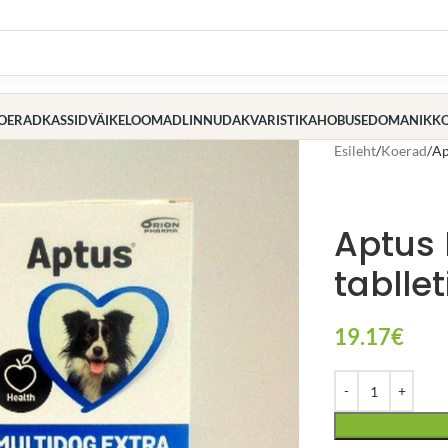
OERAD
KASSID
VÄIKELOOMAD
LINNUD
AKVARISTIKA
HOBUSED
OMANIK
K
Esileht
Koerad
Ap
Aptus 
tablle
19.17
€