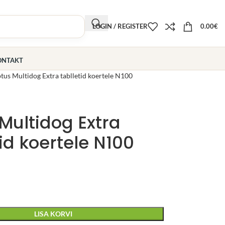
LOGIN / REGISTER
0.00
€
ONTAKT
tus Multidog Extra tablletid koertele N100
Multidog Extra
tid koertele N100
LISA KORVI