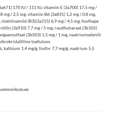
3a671) 170 IU / 111 IU, vitamiin E (3a700) 17,5 mg /
8 mg / 2,5 mg, vitamiin B6 (3a831) 1,2 mg / 0,8 mg,
 niatsiinamiid (B3)(3a315) 6,9 mg / 4,5 mg, foolhape
arnitiin (3a910) 7,7 mg / 5 mg, raudfumaraat (3b105)
angaansulfaat (3b503) 1,5 mg / 1 mg, naatriumseleniit
krokristalliline tselluloos.
, kaltsium 1,4 mg/g, fosfor 7,7 mg/g, naatrium 5,5
nulemmikule.ee