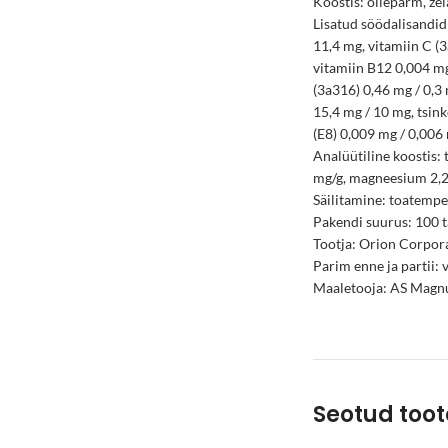
Koostis: õllepärm, žel
Lisatud söödalisandid 
11,4 mg, vitamiin C (3
vitamiin B12 0,004 mg
(3a316) 0,46 mg / 0,3 
15,4 mg / 10 mg, tsin
(E8) 0,009 mg / 0,006 
Analüütiline koostis: 
mg/g, magneesium 2,2
Säilitamine: toatempe
Pakendi suurus: 100 t
Tootja: Orion Corpor
Parim enne ja partii: 
Maaletooja: AS Magnu
Seotud too