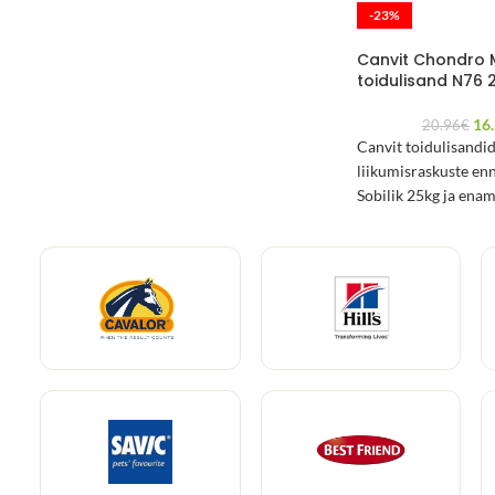
-23%
Canvit Chondro 
toidulisand N76 
16
20.96
€
Canvit toidulisandid
liikumisraskuste en
Sobilik 25kg ja enam
koertele.