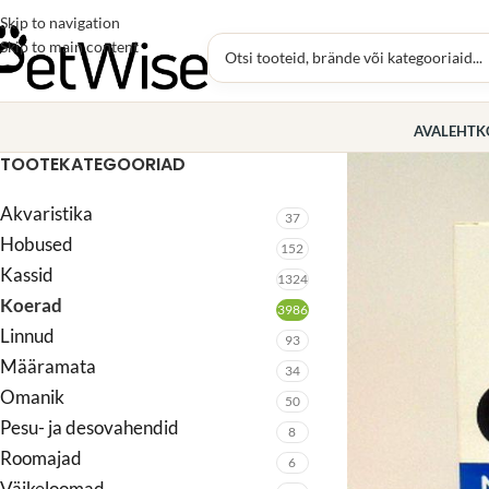
Skip to navigation
Skip to main content
AVALEHT
K
TOOTEKATEGOORIAD
Akvaristika
37
Hobused
152
Kassid
1324
Koerad
3986
Linnud
93
Määramata
34
Omanik
50
Pesu- ja desovahendid
8
Roomajad
6
Väikeloomad