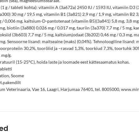
atiin (sea), magneesiumstearaat.
(1 g / tableti kohta): vitamiin A (3a672a) 2450 IU / 1593 IU, vitamiin D3 (
a300) 30 mg / 19,5 mg, vitamiin B1 (3a821) 2,9 mg / 1,9 mg, vitamiin B2 3,
 / 0,006 mg, kaltsium-D-pantotenaat (vitamiin B5)(3a841) 5,8 mg, 3,8 mg,
mg, biotiin (3a880) 0,026 mg / 0,017 mg, tauriin (3a370) 7,7 mg / 5 mg, k
koksiid (3b603) 7,7 mg / 5 mg, kaltsiumjodaat (3b202) 0,46 mg / 0,3 mg, m
mg. Sensoorne lisand: maitseaine (maks) (0,04%). Tehnoloogiline lisand: mi
toorproteiin 30,2%, toorõlid ja –rasvad 1,3%, toorkiud 7,3%, toortuhk 30%
 mg/g.
ratuuril (15-25°C), hoida laste ja loomade eest kättesaamatus kohas.
abletti
ation, Soome
vt.pakendilt
m Veterinaaria, Vae 16, Laagri, Harjumaa 76401, tel. 8005000, www.mi
ted