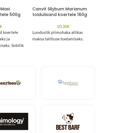
 Maxi
Canvit Silybum Marianum
Brit Care lõheõ
rtele 500g
toidulisand koertele 160g
13.2
€
10.30
€
Brit Care lõheõli 
d koertele
Looduslik piimohaka allikas
karvkatte ja terve
eks ja
maksa talitluse toetamiseks.
tagamiseks.
seks. Sobilik
vatele