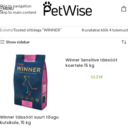
Skip to navigation
MENU
Skip to main content
Esileht
Tooted siltidega “WINNER”
Kuvatakse kõik 4 tulemust
Show sidebar
Winner Sensitive täissööt
koertele 15 kg
52.21
€
Winner täissööt suurt tõugu
kutsikale, 15 kg