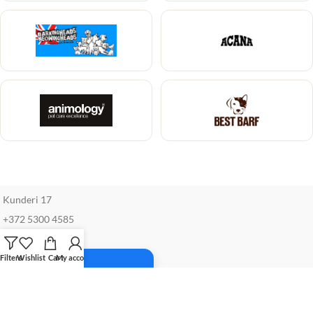
Kunderi 17
+372 5300 4585
info@petwise.ee
Filters
Wishlist
Cart
My account
Facebook
INFO