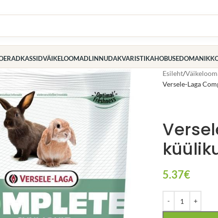
OERAD
KASSID
VÄIKELOOMAD
LINNUD
AKVARISTIKA
HOBUSED
OMANIK
K
Esileht
Väikeloom
Versele-Laga Compl
Verse
küülik
5.37
€