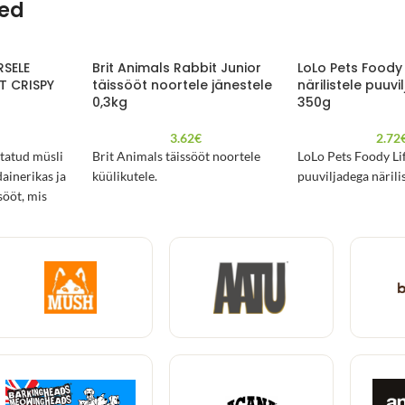
ted
RSELE
Brit Animals Rabbit Junior
LoLo Pets Foody
T CRISPY
täissööt noortele jänestele
närilistele puuv
0,3kg
350g
3.62
€
2.72
statud müsli
Brit Animals täissööt noortele
LoLo Pets Foody Li
ainerikas ja
küülikutele.
puuviljadega närilis
sööt, mis
t ja
 ning hoiab