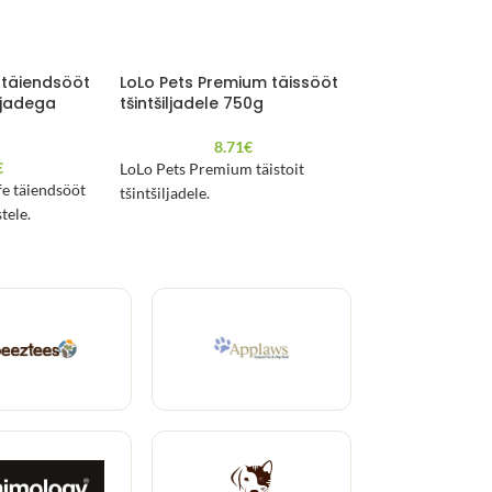
 täiendsööt
LoLo Pets Premium täissööt
LoLo Pets Prem
iljadega
tšintšiljadele 750g
merisigadele 9
8.71
€
5.6
€
LoLo Pets Premium täistoit
LoLo Pets Premium
fe täiendsööt
tšintšiljadele.
merisigadele.
tele.