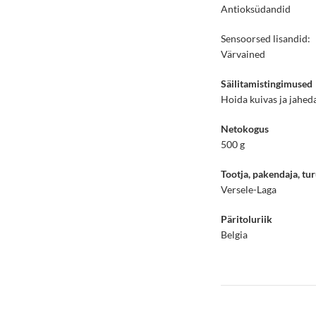
Antioksüdandid
Sensoorsed lisandid:
Värvained
Säilitamistingimused
Hoida kuivas ja jahed
Netokogus
500 g
Tootja, pakendaja, tur
Versele-Laga
Päritoluriik
Belgia