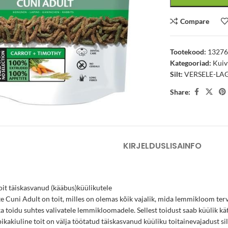
Compare
Tootekood:
1327
Kategooriad:
Kuiv
Silt:
VERSELE-LA
arge
Share:
KIRJELDUS
LISAINFO
oit täiskasvanud (kääbus)küülikutele
 Cuni Adult on toit, milles on olemas kõik vajalik, mida lemmikloom terv
 toidu suhtes valivatele lemmikloomadele. Sellest toidust saab küülik kät
 pikakiuline toit on välja töötatud täiskasvanud küüliku toitainevajadust