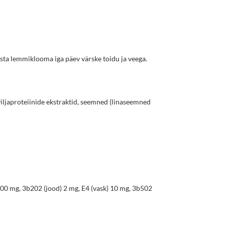
usta lemmiklooma iga päev värske toidu ja veega.
iviljaproteiinide ekstraktid, seemned (linaseemned
100 mg, 3b202 (jood) 2 mg, E4 (vask) 10 mg, 3b502