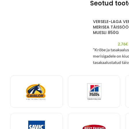
Seotud too
VERSELE-LAGA VE
MERISEA TÄISSÖÖ
MUESLI 850G
2.76
€
“Krõbe ja tasakaalu
merisigadele on kiud
tasakaalustatud täis
pakub rohkelt maitse
erinevaid tekstuure
uudishimulikud