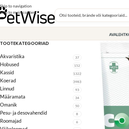
Skip to navigation
Skip to main content
AVALEHT
K
TOOTEKATEGOORIAD
Akvaristika
37
Hobused
152
Kassid
1322
Koerad
3983
Linnud
93
Määramata
34
Omanik
50
Pesu- ja desovahendid
8
Roomajad
6
Väikeloomad