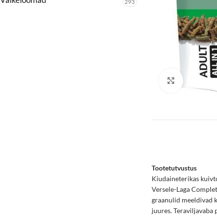
293
Click to enl
Tootetutvustus
Kiudaineterikas kuivt
Versele-Laga Complete
graanulid meeldivad ka
juures. Teraviljavaba