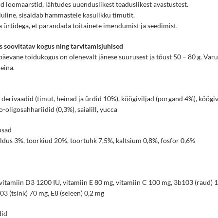
ud loomaarstid, lähtudes uuenduslikest teaduslikest avastustest.
kiuline, sisaldab hammastele kasulikku timutit.
a ürtidega, et parandada toitainete imendumist ja seedimist.
 soovitatav kogus ning tarvitamisjuhised
päevane toidukogus on olenevalt jänese suurusest ja tõust 50 – 80 g. Var
heina.
u derivaadid (timut, heinad ja ürdid 10%), köögiviljad (porgand 4%), köög
o-oligosahhariidid (0,3%), saialill, yucca
osad
ldus 3%, toorkiud 20%, toortuhk 7,5%, kaltsium 0,8%, fosfor 0,6%
vitamiin D3 1200 IU, vitamiin E 80 mg, vitamiin C 100 mg, 3b103 (raud) 
3 (tsink) 70 mg, E8 (seleen) 0,2 mg
did