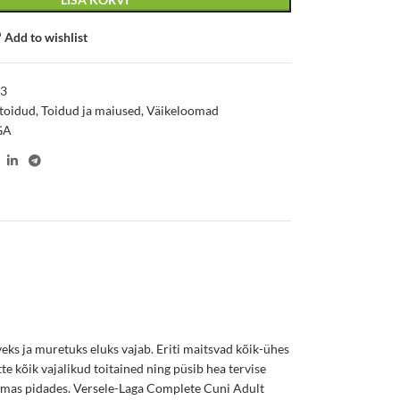
Add to wishlist
63
toidud
,
Toidud ja maiused
,
Väikeloomad
GA
eks ja muretuks eluks vajab. Eriti maitsvad kõik-ühes
te kõik vajalikud toitained ning püsib hea tervise
 silmas pidades. Versele-Laga Complete Cuni Adult