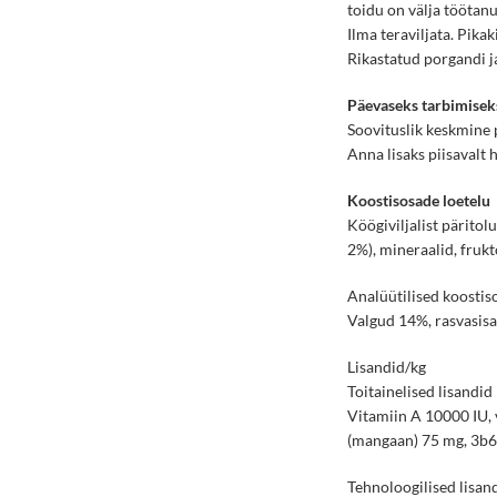
toidu on välja töötan
Ilma teraviljata. Pika
Rikastatud porgandi j
Päevaseks tarbimiseks
Soovituslik keskmine 
Anna lisaks piisavalt 
Koostisosade loetelu
Köögiviljalist päritol
2%), mineraalid, frukt
Analüütilised koostis
Valgud 14%, rasvasisa
Lisandid/kg
Toitainelised lisandid
Vitamiin A 10000 IU, 
(mangaan) 75 mg, 3b60
Tehnoloogilised lisan