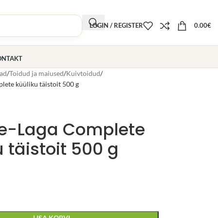
LOGIN / REGISTER
0.00
€
ONTAKT
ad
Toidud ja maiused
Kuivtoidud
ete küüliku täistoit 500 g
le-Laga Complete
u täistoit 500 g
LISA KORVI