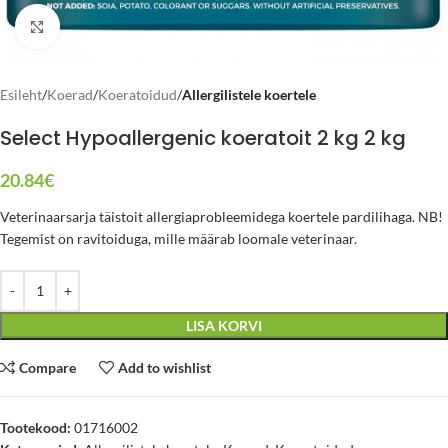
Click to enlarge
Esileht
Koerad
Koeratoidud
Allergilistele koertele
Select Hypoallergenic koeratoit 2 kg 2 kg
20.84
€
Veterinaarsarja täistoit allergiaprobleemidega koertele pardilihaga. NB!
Tegemist on ravitoiduga, mille määrab loomale veterinaar.
LISA KORVI
Compare
Add to wishlist
Tootekood:
01716002