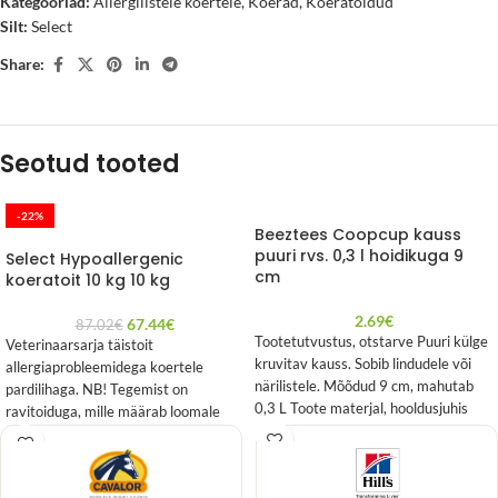
Kategooriad:
Allergilistele koertele
,
Koerad
,
Koeratoidud
Silt:
Select
Share:
Seotud tooted
-22%
Beeztees Coopcup kauss
puuri rvs. 0,3 l hoidikuga 9
Select Hypoallergenic
cm
koeratoit 10 kg 10 kg
2.69
€
67.44
€
87.02
€
Tootetutvustus, otstarve Puuri külge
Veterinaarsarja täistoit
kruvitav kauss. Sobib lindudele või
allergiaprobleemidega koertele
närilistele. Mõõdud 9 cm, mahutab
pardilihaga. NB! Tegemist on
0,3 L Toote materjal, hooldusjuhis
ravitoiduga, mille määrab loomale
Valmistatud
veterinaar.