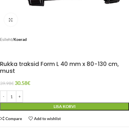
Click to enlarge
Esileht
Koerad
Rukka traksid Form L 40 mm x 80-130 cm,
must
30.58
€
39.98
€
LISA KORVI
Compare
Add to wishlist