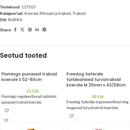
Tootekood:
117313
Kategooriad:
Koerad
,
Rihmad ja traksid
,
Traksid
Silt:
RUKKA
Share:
Seotud tooted
Flamingo punased traksid
Freedog Saferide
koerale S 52-60cm
türkiissinised turvatraksid
koerale M 25mm x 43/58cm
11.52
€
30.51
€
Flamingo reguleeritavad nailonist
Freedog Saferide ergonoomilised ning
punased traksid koerale.
mugavad turvatraksid koertele.