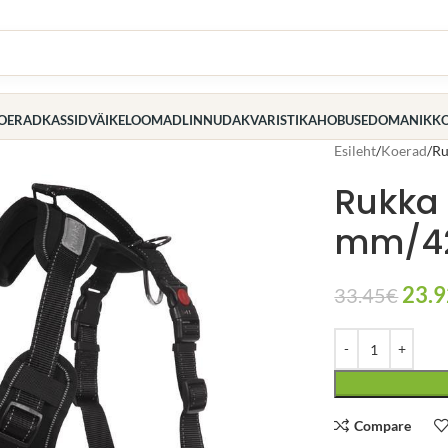
OERAD
KASSID
VÄIKELOOMAD
LINNUD
AKVARISTIKA
HOBUSED
OMANIK
K
Esileht
Koerad
Ru
Rukka 
mm/42
23.9
33.45
€
Compare