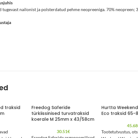
usjuhis
d tugevast nailonist ja polsterdatud pehme neopreeniga. 70% neopreen; 
ustaja
ted
d traksid
Freedog Saferide
Hurtta Weekend 
cm
türkiissinised turvatraksid
Eco traksid 65-
koerale M 25mm x 43/58cm
€
45.68
30.51
€
avad
Tootetutvustus, ot
Freedog Saferide ergonoomilised