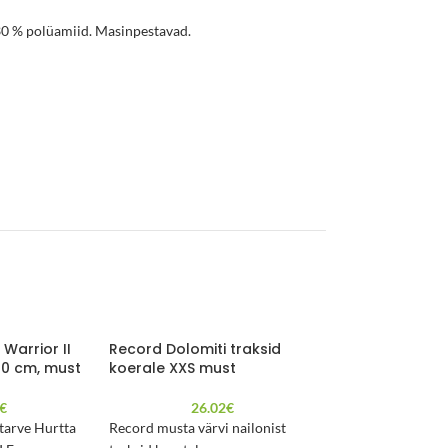
30 % polüamiid. Masinpestavad.
Warrior II
Record Dolomiti traksid
Record Eco tra
80 cm, must
koerale XXS must
S 30-40cm
€
26.02
€
6.4
starve Hurtta
Record musta värvi nailonist
Taaskasutatud mat