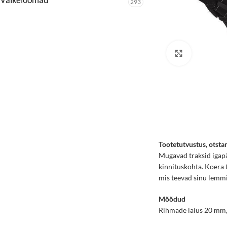
293
Click to enl
Tootetutvustus, otsta
Mugavad traksid igapä
kinnituskohta. Koera t
mis teevad sinu lemmi
Mõõdud
Rihmade laius 20 mm