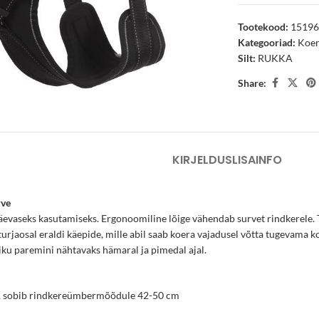
Tootekood:
1519
Kategooriad:
Koe
Silt:
RUKKA
arge
Share:
KIRJELDUS
LISAINFO
rve
evaseks kasutamiseks. Ergonoomiline lõige vähendab survet rindkerele. 
urjaosal eraldi käepide, mille abil saab koera vajadusel võtta tugevama kon
ku paremini nähtavaks hämaral ja pimedal ajal.
, sobib rindkereümbermõõdule 42-50 cm