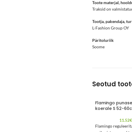
Toote materjal, hoold
Traksid on valmistatu
Tootja, pakendaja, tur
L-Fashion Group OY
Päritoluriik
Soome
Seotud too
Flamingo punase
koerale S 52-60
11.52
Flamingo reguleerit