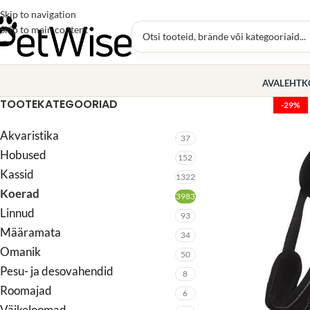
Skip to navigation
Skip to main content
AVALEHT
K
TOOTEKATEGOORIAD
-29%
Akvaristika
37
Hobused
152
Kassid
1322
Koerad
3983
Linnud
93
Määramata
34
Omanik
50
Pesu- ja desovahendid
8
Roomajad
6
Väikeloomad