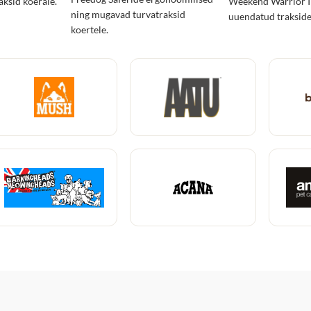
aksid koerale.
Weekend Warrior I
ning mugavad turvatraksid
uuendatud trakside 
koertele.
ees kitsendatud p
mistõttu sobib see 
saledamatele