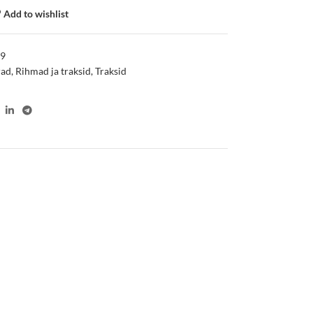
Add to wishlist
89
rad
,
Rihmad ja traksid
,
Traksid