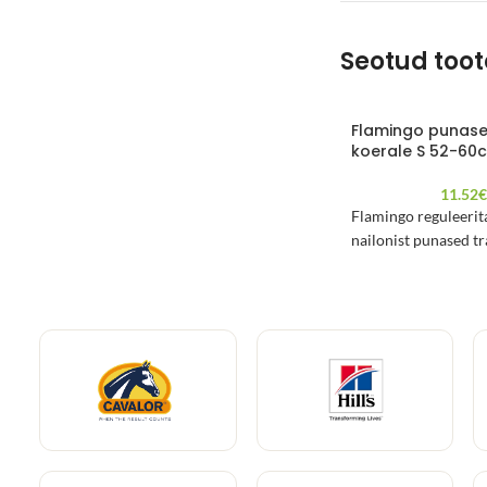
Seotud too
Flamingo punase
koerale S 52-60
11.52
Flamingo reguleerit
nailonist punased tr