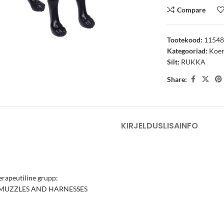
Compare
Tootekood:
1154
arge
Kategooriad:
Koe
Silt:
RUKKA
Share:
KIRJELDUS
LISAINFO
rapeutiline grupp:
, MUZZLES AND HARNESSES