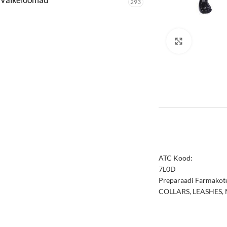
293
Click to enl
ATC Kood:
7L0D
Preparaadi Farmakote
COLLARS, LEASHES