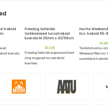
ted
d traksid
Freedog Saferide
Hurtta Weekend 
cm
türkiissinised turvatraksid
Eco traksid 65-
koerale M 25mm x 43/58cm
€
45.68
30.51
€
avad
Tootetutvustus, ot
Freedog Saferide ergonoomilised
aksid koerale.
Weekend Warrior I
ning mugavad turvatraksid
uuendatud trakside 
koertele.
ees kitsendatud p
mistõttu sobib see 
saledamatele