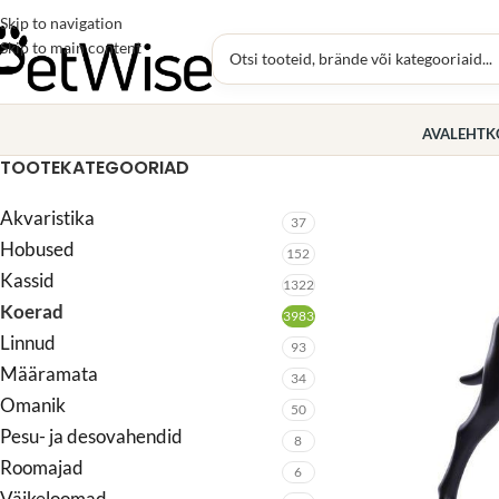
Skip to navigation
Skip to main content
AVALEHT
K
TOOTEKATEGOORIAD
Akvaristika
37
Hobused
152
Kassid
1322
Koerad
3983
Linnud
93
Määramata
34
Omanik
50
Pesu- ja desovahendid
8
Roomajad
6
Väikeloomad