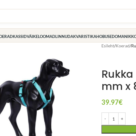
OERAD
KASSID
VÄIKELOOMAD
LINNUD
AKVARISTIKA
HOBUSED
OMANIK
K
Esileht
Koerad
Ru
Rukka 
mm x 8
39.97
€