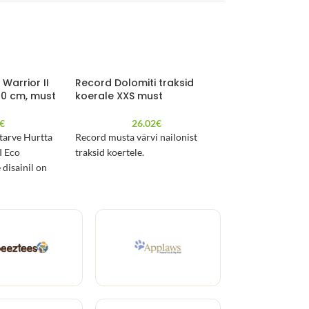
Warrior II
Record Dolomiti traksid
Record Eco tra
80 cm, must
koerale XXS must
S 30-40cm
€
26.02
€
6.4
starve Hurtta
Record musta värvi nailonist
Taaskasutatud mat
I Eco
traksid koertele.
valmistatud regul
disainil on
traksid koerale.
ehmendus,
hästi ka