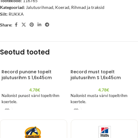
Tootekood:
116765
Kategooriad:
Jalutusrihmad
,
Koerad
,
Rihmad ja traksid
Silt:
RUKKA
Share:
Seotud tooted
Record punane topelt
Record must topelt
jalutusrihm S 1,6x45cm
jalutusrihm S 1,6x45cm
4.78
€
4.78
€
Nailonist punast värvi topeltrihm
Nailonist musta värvi topeltrihm
koertele.
koertele.