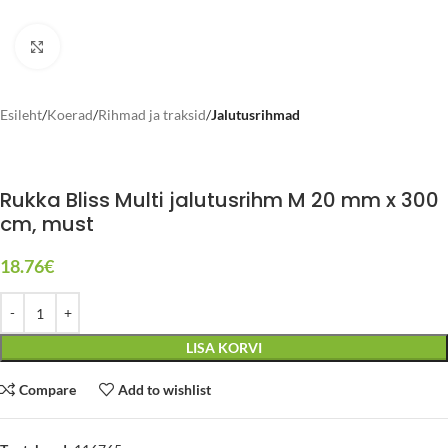
Click to enlarge
Esileht
Koerad
Rihmad ja traksid
Jalutusrihmad
Rukka Bliss Multi jalutusrihm M 20 mm x 300
cm, must
18.76
€
LISA KORVI
Compare
Add to wishlist