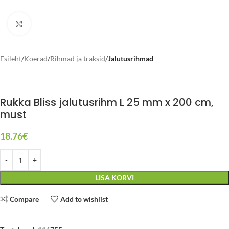
Click to enlarge
Esileht
Koerad
Rihmad ja traksid
Jalutusrihmad
Rukka Bliss jalutusrihm L 25 mm x 200 cm,
must
18.76
€
LISA KORVI
Compare
Add to wishlist