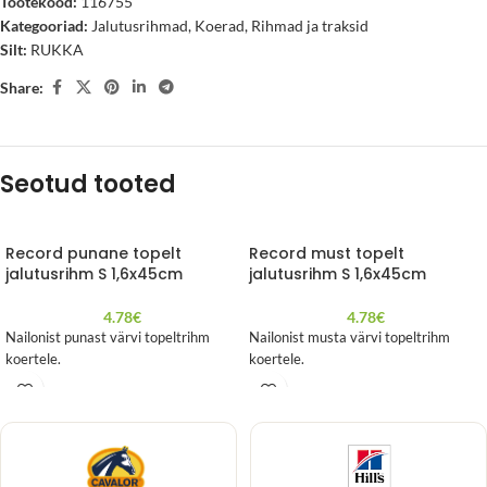
Tootekood:
116755
Kategooriad:
Jalutusrihmad
,
Koerad
,
Rihmad ja traksid
Silt:
RUKKA
Share:
Seotud tooted
Record punane topelt
Record must topelt
jalutusrihm S 1,6x45cm
jalutusrihm S 1,6x45cm
4.78
€
4.78
€
Nailonist punast värvi topeltrihm
Nailonist musta värvi topeltrihm
koertele.
koertele.