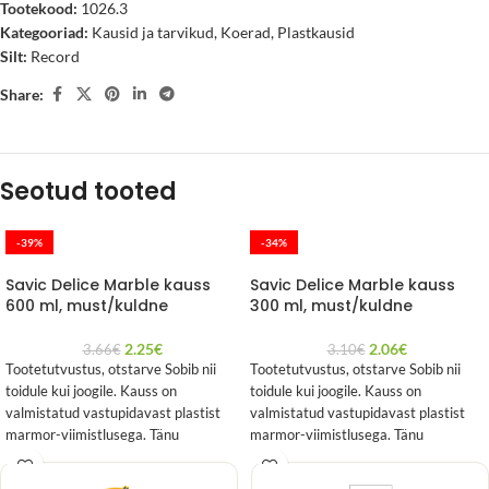
Tootekood:
1026.3
Kategooriad:
Kausid ja tarvikud
,
Koerad
,
Plastkausid
Silt:
Record
Share:
Seotud tooted
-39%
-34%
Savic Delice Marble kauss
Savic Delice Marble kauss
600 ml, must/kuldne
300 ml, must/kuldne
2.25
€
2.06
€
3.66
€
3.10
€
Tootetutvustus, otstarve Sobib nii
Tootetutvustus, otstarve Sobib nii
toidule kui joogile. Kauss on
toidule kui joogile. Kauss on
valmistatud vastupidavast plastist
valmistatud vastupidavast plastist
marmor-viimistlusega. Tänu
marmor-viimistlusega. Tänu
spetsiaalsele kujule saab kaussi
spetsiaalsele kujule saab kaussi
uuesti täitmiseks
uuesti täitmiseks