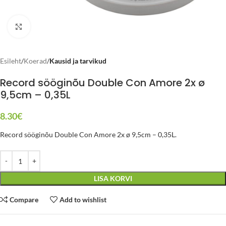
Click to enlarge
Esileht
Koerad
Kausid ja tarvikud
Record sööginõu Double Con Amore 2x ø
9,5cm – 0,35L
8.30
€
Record sööginõu Double Con Amore 2x ø 9,5cm – 0,35L.
LISA KORVI
Compare
Add to wishlist