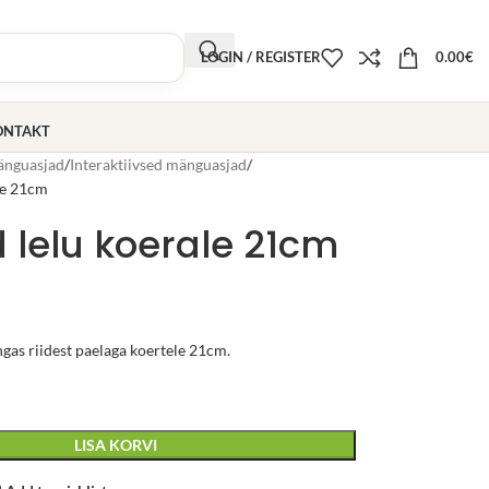
LOGIN / REGISTER
0.00
€
ONTAKT
nguasjad
Interaktiivsed mänguasjad
le 21cm
 lelu koerale 21cm
gas riidest paelaga koertele 21cm.
LISA KORVI