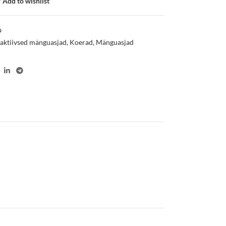
Add to wishlist
9
raktiivsed mänguasjad
,
Koerad
,
Mänguasjad