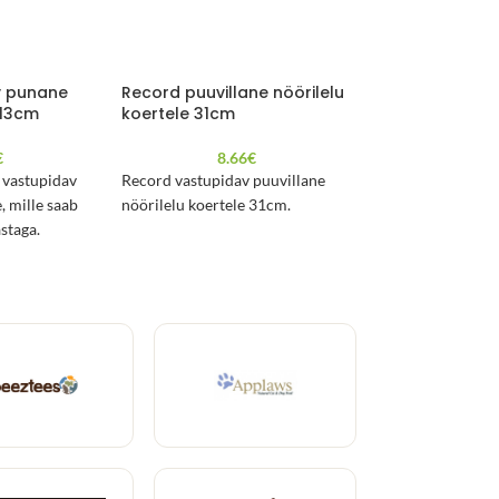
v punane
Record puuvillane nöörilelu
Record puuvilla
-13cm
koertele 31cm
koertele 38cm
€
8.66
€
8.3
a vastupidav
Record vastupidav puuvillane
Record vastupidav
, mille saab
nöörilelu koertele 31cm.
nöörilelu koertel
astaga.