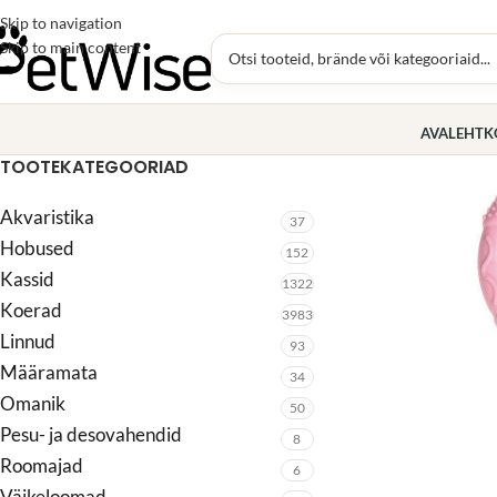
Skip to navigation
Skip to main content
AVALEHT
K
TOOTEKATEGOORIAD
Akvaristika
37
Hobused
152
Kassid
1322
Koerad
3983
Linnud
93
Määramata
34
Omanik
50
Pesu- ja desovahendid
8
Roomajad
6
Väikeloomad