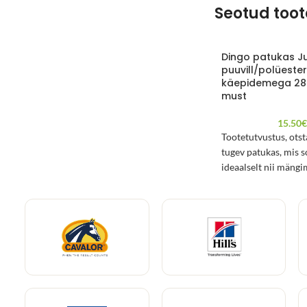
Seotud too
Dingo patukas J
puuvill/polüeste
käepidemega 28
must
15.50
Tootetutvustus, ots
tugev patukas, mis s
ideaalselt nii mängi
koera treenimiseks!
Käepidemega patuk
valmistatud kvalitee