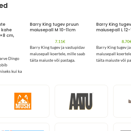
ted
ute
Barry King tugev pruun
Barry King tuge
r kahe
maiusepall M 10-11cm
maiusepall L 12
×8 cm,
7.11
€
8.70
Barry King tugev ja vastupidav
Barry King tugev j
€
maiusepall koertele, mille saab
maiusepall koertele
tarve Dingo
täita maiuste või pastaga.
täita maiuste või p
obib
miseks kui ka
as on
tsest kangast,