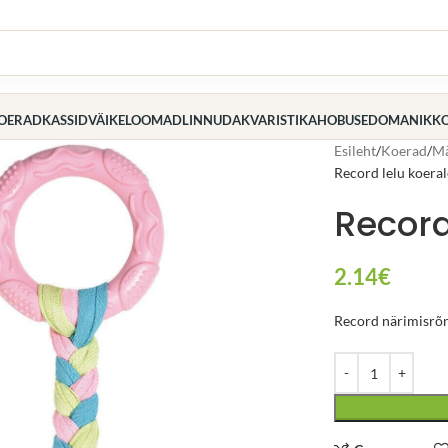
OERAD
KASSID
VÄIKELOOMAD
LINNUD
AKVARISTIKA
HOBUSED
OMANIK
K
Esileht
Koerad
Mä
Record lelu koera
Record
2.14
€
Record närimisrõn