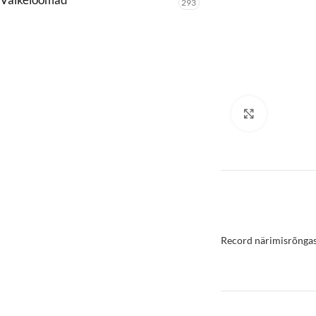
293
Click to enl
Record närimisrõngas 