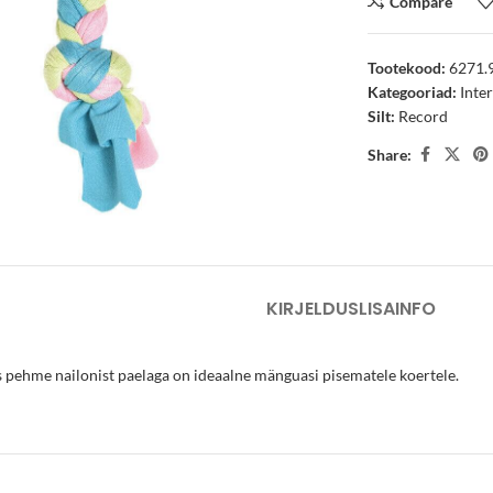
Compare
Tootekood:
6271.
Kategooriad:
Inte
Silt:
Record
Share:
arge
KIRJELDUS
LISAINFO
pehme nailonist paelaga on ideaalne mänguasi pisematele koertele.