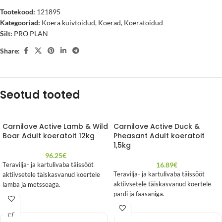
Tootekood:
121895
Kategooriad:
Koera kuivtoidud
,
Koerad
,
Koeratoidud
Silt:
PRO PLAN
Share:
Seotud tooted
Carnilove Active Lamb & Wild
Carnilove Active Duck &
Boar Adult koeratoit 12kg
Pheasant Adult koeratoit
1,5kg
96.25
€
16.89
€
Teravilja- ja kartulivaba täissööt
Teravilja- ja kartulivaba täissööt
aktiivsetele täiskasvanud koertele
aktiivsetele täiskasvanud koertele
lamba ja metsseaga.
pardi ja faasaniga.