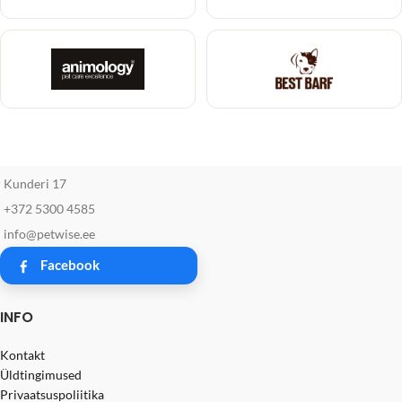
Kunderi 17
+372 5300 4585
info@petwise.ee
Facebook
INFO
Kontakt
Üldtingimused
Privaatsuspoliitika