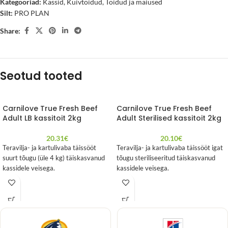
Kategooriad:
Kassid
,
Kuivtoidud
,
Toidud ja maiused
Silt:
PRO PLAN
Share:
Seotud tooted
Carnilove True Fresh Beef
Carnilove True Fresh Beef
Adult LB kassitoit 2kg
Adult Sterilised kassitoit 2kg
20.31
€
20.10
€
Teravilja- ja kartulivaba täissööt
Teravilja- ja kartulivaba täissööt igat
suurt tõugu (üle 4 kg) täiskasvanud
tõugu steriliseeritud täiskasvanud
kassidele veisega.
kassidele veisega.