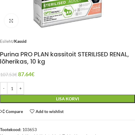
Click to enlarge
Esileht
Kassid
Purina PRO PLAN kassitoit STERILISED RENAL,
lõherikas, 10 kg
87.64
€
107.53
€
LISA KORVI
Compare
Add to wishlist
Tootekood:
103653