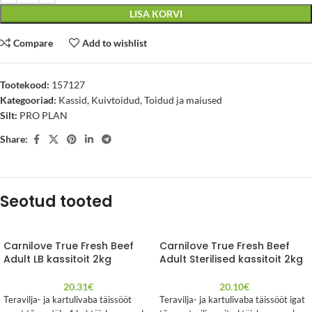
LISA KORVI
Compare
Add to wishlist
Tootekood:
157127
Kategooriad:
Kassid
,
Kuivtoidud
,
Toidud ja maiused
Silt:
PRO PLAN
Share:
Seotud tooted
Carnilove True Fresh Beef
Carnilove True Fresh Beef
Adult LB kassitoit 2kg
Adult Sterilised kassitoit 2kg
20.31
€
20.10
€
Teravilja- ja kartulivaba täissööt
Teravilja- ja kartulivaba täissööt igat