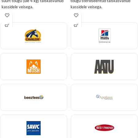
suurt tõugu (üle 4 kg) täiskasvanud
tõugu steriliseeritud täiskasvanud
kassidele veisega.
kassidele veisega.