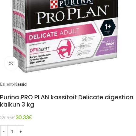
Click to enlarge
Esileht
Kassid
Purina PRO PLAN kassitoit Delicate digestion
kalkun 3 kg
30.33
€
39.65
€