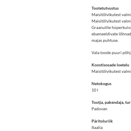
Tootetutvustus
Maisitõlvikutest valm
Maisitõlvikutest valmi
Graanulite hüperkuiva
ebameeldivate lõhnade
majas puhtuse.
Vala toode puuri põhj
Koostisosade loetelu
Maisitõlvikutest valm
Netokogus
10 l
Tootja, pakendaja, tur
Padovan
Päritoluriik
Itaalia