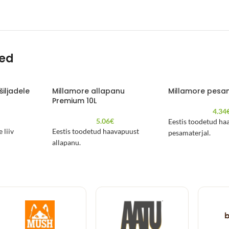
ted
tšiljadele
Millamore allapanu
Millamore pesa
Premium 10L
4.34
5.06
€
Eestis toodetud ha
 liiv
Eestis toodetud haavapuust
pesamaterjal.
allapanu.