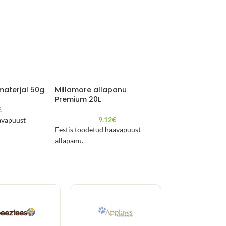
materjal 50g
Millamore allapanu
Millamore alla
Premium 20L
Supersoft 10L
€
9.12
€
5.2
avapuust
Eestis toodetud haavapuust
Eestis toodetud h
allapanu.
allapanu.