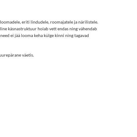
oomadele, eriti lindudele, roomajatele ja närilistele.
line käsnastruktuur hoiab vett endas ning vähendab
need ei jää looma keha külge kinni ning tagavad
suurepärane väetis.