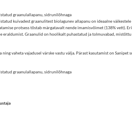
istatud graanulallapanu, sidrunilõhnaga
statud kuivadest graanulitest biolagunev allapanu on ideaalne väikestele l
tamise protsess tõstab märgatavalt nende imamisvõimet (138% vett). Eri
 eraldumist. Graanulid on hoolikalt puhastatud ja tolmuvabad, mistõttu 
a ning vaheta vajadusel värske vastu välja. Pärast kasutamist on Sanipet 
istatud graanulallapanu, sidrunilõhnaga
ustaja