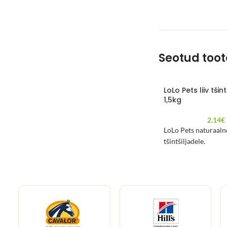
Seotud too
LoLo Pets liiv tšin
1,5kg
2.14
€
LoLo Pets naturaalne
tšintšiljadele.