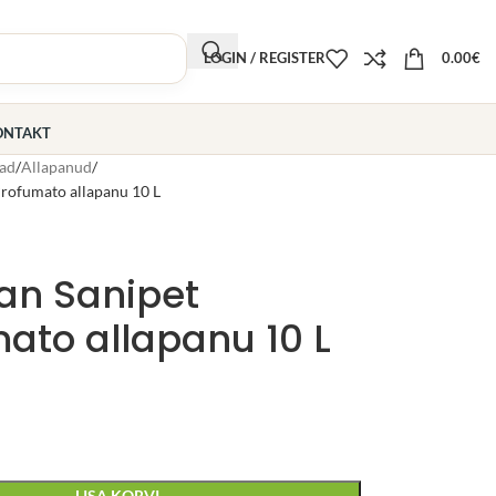
LOGIN / REGISTER
0.00
€
ONTAKT
ad
Allapanud
rofumato allapanu 10 L
an Sanipet
ato allapanu 10 L
LISA KORVI