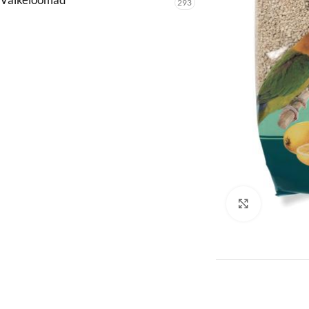
293
Click to enl