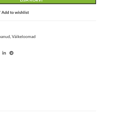
Add to wishlist
0
panud
,
Väikeloomad