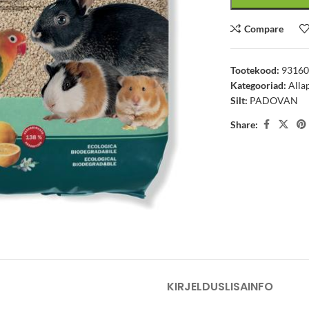
Compare
Tootekood:
9316
Kategooriad:
Alla
Silt:
PADOVAN
Share:
arge
KIRJELDUS
LISAINFO