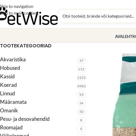
Skip to navigation
Skip to main content
AVALEHT
K
TOOTEKATEGOORIAD
Akvaristika
37
Hobused
152
Kassid
1322
Koerad
3983
Linnud
93
Määramata
34
Omanik
50
Pesu- ja desovahendid
8
Roomajad
6
Väikeloomad