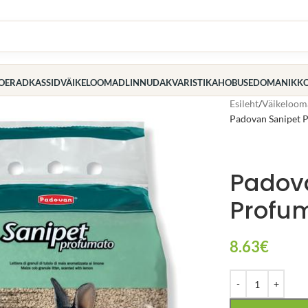
OERAD
KASSID
VÄIKELOOMAD
LINNUD
AKVARISTIKA
HOBUSED
OMANIK
K
Esileht
Väikeloom
Padovan Sanipet P
Padov
Profum
8.63
€