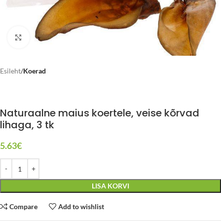
Click to enlarge
Esileht
Koerad
Naturaalne maius koertele, veise kõrvad
lihaga, 3 tk
5.63
€
LISA KORVI
Compare
Add to wishlist