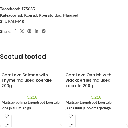
Tootekood:
175035
Kategooriad:
Koerad
,
Koeratoidud
,
Maiused
Silt:
PALMAR
Share:
Seotud tooted
Carnilove Salmon with
Carnilove Ostrich with
Thyme maiused koerale
Blackberries maiused
200g
koerale 200g
3.21
€
3.21
€
Maitsev pehme täiendsööt koertele
Maitsev täiendsööt koertele
lõhe ja tüümianiga.
jaanalinnu ja põldmarjadega.