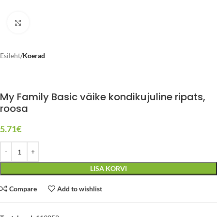
Click to enlarge
Esileht
Koerad
My Family Basic väike kondikujuline ripats,
roosa
5.71
€
LISA KORVI
Compare
Add to wishlist