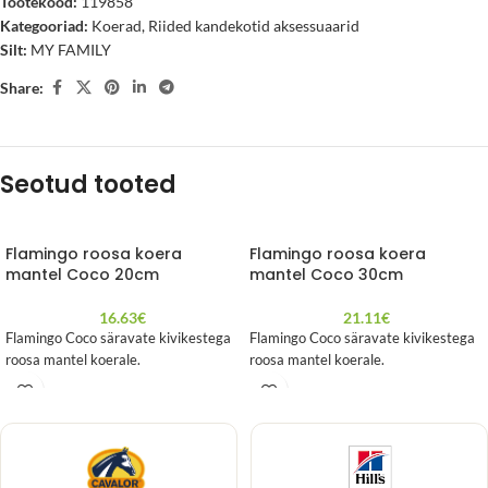
Tootekood:
119858
Kategooriad:
Koerad
,
Riided kandekotid aksessuaarid
Silt:
MY FAMILY
Share:
Seotud tooted
Flamingo roosa koera
Flamingo roosa koera
mantel Coco 20cm
mantel Coco 30cm
16.63
€
21.11
€
Flamingo Coco säravate kivikestega
Flamingo Coco säravate kivikestega
roosa mantel koerale.
roosa mantel koerale.