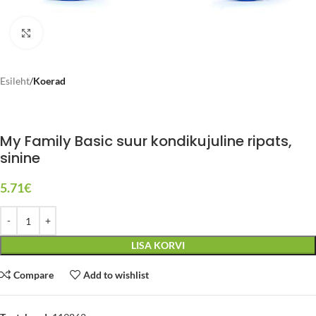
Click to enlarge
Esileht
Koerad
My Family Basic suur kondikujuline ripats,
sinine
5.71
€
LISA KORVI
Compare
Add to wishlist