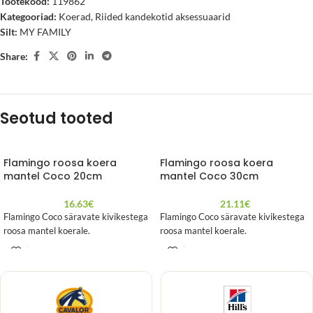
Tootekood:
119862
Kategooriad:
Koerad
,
Riided kandekotid aksessuaarid
Silt:
MY FAMILY
Share:
Seotud tooted
Flamingo roosa koera
Flamingo roosa koera
mantel Coco 20cm
mantel Coco 30cm
16.63
€
21.11
€
Flamingo Coco säravate kivikestega
Flamingo Coco säravate kivikestega
roosa mantel koerale.
roosa mantel koerale.