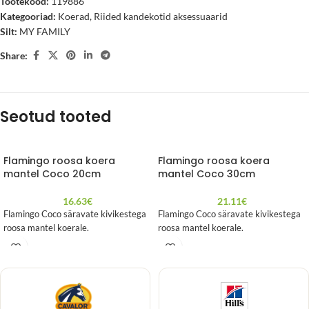
Tootekood:
119886
Kategooriad:
Koerad
,
Riided kandekotid aksessuaarid
Silt:
MY FAMILY
Share:
Seotud tooted
Flamingo roosa koera
Flamingo roosa koera
mantel Coco 20cm
mantel Coco 30cm
16.63
€
21.11
€
Flamingo Coco säravate kivikestega
Flamingo Coco säravate kivikestega
roosa mantel koerale.
roosa mantel koerale.