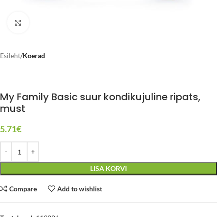
Click to enlarge
Esileht
Koerad
My Family Basic suur kondikujuline ripats,
must
5.71
€
LISA KORVI
Compare
Add to wishlist