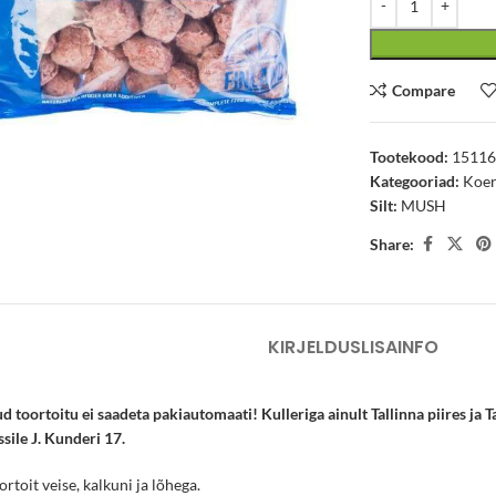
Compare
arge
Tootekood:
1511
Kategooriad:
Koe
Silt:
MUSH
Share:
KIRJELDUS
LISAINFO
toortoitu ei saadeta pakiautomaati! Kulleriga ainult Tallinna piires ja T
sile J. Kunderi 17.
toit veise, kalkuni ja lõhega.