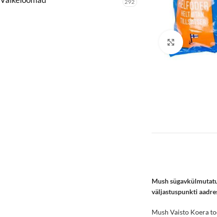
292
Click to enl
Mush sügavkülmutatud 
väljastuspunkti aadres
Mush Vaisto Koera toor