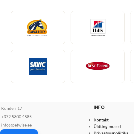
INFO
Kunderi 17
+372 5300 4585
Kontakt
info@petwise.ee
Üldtingimused
Privaatsuspoliitika