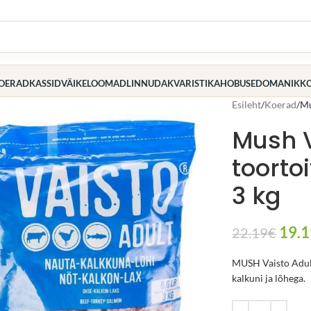
OERAD
KASSID
VÄIKELOOMAD
LINNUD
AKVARISTIKA
HOBUSED
OMANIK
K
Esileht
Koerad
Mu
Mush V
toorto
3 kg
19.1
22.19
€
MUSH Vaisto Adult
kalkuni ja lõhega.