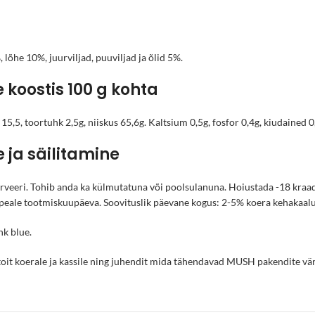
lõhe 10%, juurviljad, puuviljad ja õlid 5%.
 koostis 100 g kohta
 15,5, toortuhk 2,5g, niiskus 65,6g. Kaltsium 0,5g, fosfor 0,4g, kiudained 
ja säilitamine
serveeri. Tohib anda ka külmutatuna või poolsulanuna. Hoiustada -18 kraa
 peale tootmiskuupäeva. Soovituslik päevane kogus: 2-5% koera kehakaalu
hk blue.
t koerale ja kassile
ning juhendit
mida tähendavad MUSH pakendite vä