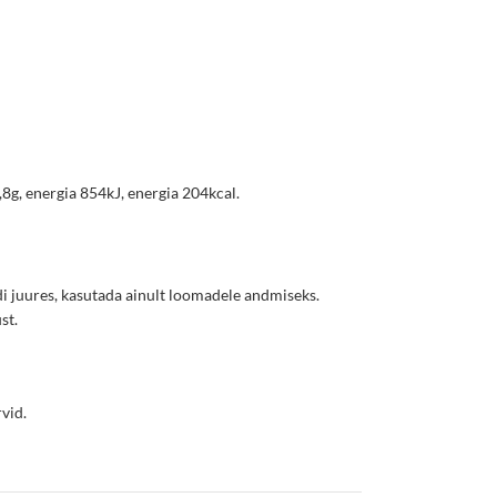
0,8g, energia 854kJ, energia 204kcal.
di juures, kasutada ainult loomadele andmiseks.
st.
rvid
.