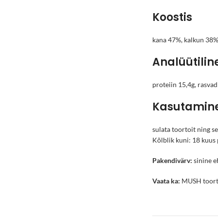
Koostis
kana 47%, kalkun 38%, 
Analüütiline
proteiin 15,4g, rasvad
Kasutamine 
sulata toortoit ning 
Kõlblik kuni: 18 kuus
Pakendivärv:
sinine e
Vaata ka:
MUSH toortoi