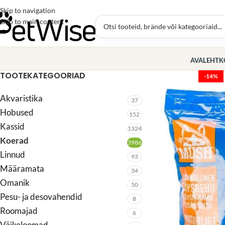
Skip to navigation
Skip to main content
AVALEHT
K
TOOTEKATEGOORIAD
-14%
Akvaristika
37
Hobused
152
Kassid
1324
Koerad
3986
Linnud
93
Määramata
34
Omanik
50
Pesu- ja desovahendid
8
Roomajad
6
Väikeloomad