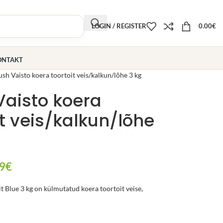
LOGIN / REGISTER
0.00
€
ONTAKT
sh Vaisto koera toortoit veis/kalkun/lõhe 3 kg
aisto koera
it veis/kalkun/lõhe
9
€
 Blue 3 kg on külmutatud koera toortoit veise,