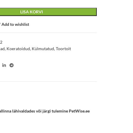
LISA KORVI
Add to wishlist
62
rad
,
Koeratoidud
,
Külmutatud
,
Toortoit
allinna lähivaldades või järgi tulemine PetWise.ee