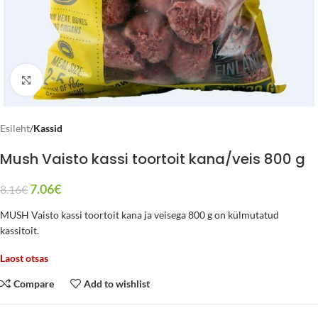
Click to enlarge
Esileht
Kassid
Mush Vaisto kassi toortoit kana/veis 800 g
7.06
€
8.16
€
MUSH Vaisto kassi toortoit kana ja veisega 800 g on külmutatud
kassitoit.
Laost otsas
Compare
Add to wishlist