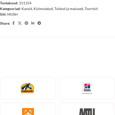
Tootekood:
151154
Kategooriad:
Kassid
,
Külmutatud
,
Toidud ja maiused
,
Toortoit
Silt:
MUSH
Share: