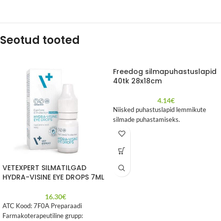
Seotud tooted
Freedog silmapuhastuslapid
40tk 28x18cm
4.14
€
Niisked puhastuslapid lemmikute
silmade puhastamiseks.
VETEXPERT SILMATILGAD
HYDRA-VISINE EYE DROPS 7ML
16.30
€
ATC Kood: 7F0A Preparaadi
Farmakoterapeutiline grupp: