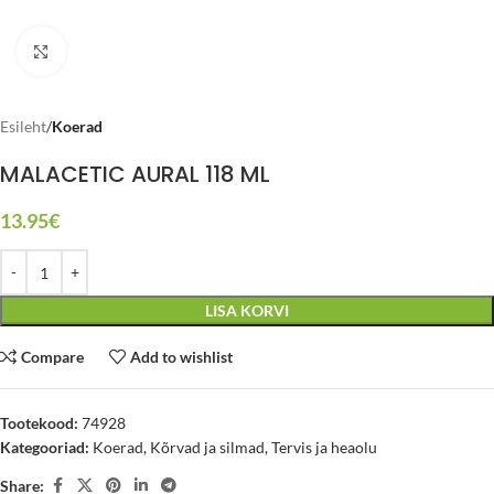
Click to enlarge
Esileht
Koerad
MALACETIC AURAL 118 ML
13.95
€
LISA KORVI
Compare
Add to wishlist
Tootekood:
74928
Kategooriad:
Koerad
,
Kõrvad ja silmad
,
Tervis ja heaolu
Share: