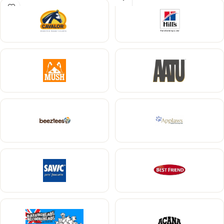
Vormitud kummipiid stimuleerivad
aluskarva väljalangemist kuni 90%.
nahka,
Roostevabast