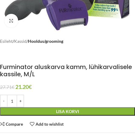
Click to enlarge
Esileht
Kassid
Hooldus/grooming
Furminator aluskarva kamm, lühikarvalisele
kassile, M/L
21.20
€
27.71
€
LISA KORVI
Compare
Add to wishlist