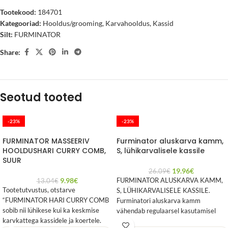
Tootekood:
184701
Kategooriad:
Hooldus/grooming
,
Karvahooldus
,
Kassid
Silt:
FURMINATOR
Share:
Seotud tooted
-23%
-23%
FURMINATOR MASSEERIV
Furminator aluskarva kamm,
HOOLDUSHARI CURRY COMB,
S, lühikarvalisele kassile
SUUR
19.96
€
26.09
€
9.98
€
FURMINATOR ALUSKARVA KAMM,
13.04
€
Tootetutvustus, otstarve
S, LÜHIKARVALISELE KASSILE.
“FURMINATOR HARI CURRY COMB
Furminatori aluskarva kamm
sobib nii lühikese kui ka keskmise
vähendab regulaarsel kasutamisel
karvkattega kassidele ja koertele.
karvavahetuse perioodil lahtise