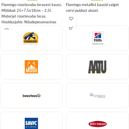
Flamingo roostevaba terasest kauss.
Flamingo metallist kausid valget
Mõõdud: 25×7,5x18cm – 2,5l.
värvi puidust alusel.
Materjal: roostevaba teras.
Hooldusjuhis: Nõudepesumasinas
pestav.