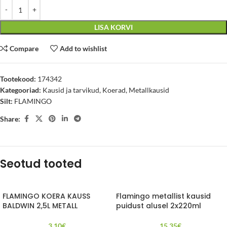
LISA KORVI
Compare
Add to wishlist
Tootekood:
174342
Kategooriad:
Kausid ja tarvikud
,
Koerad
,
Metallkausid
Silt:
FLAMINGO
Share:
Seotud tooted
FLAMINGO KOERA KAUSS
Flamingo metallist kausid
BALDWIN 2,5L METALL
puidust alusel 2x220ml
3.10
€
15.35
€