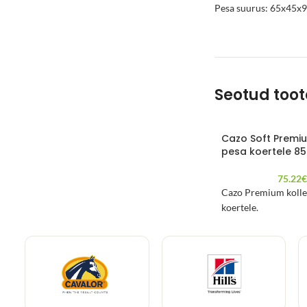
Pesa suurus: 65x45x
Seotud too
Cazo Soft Premiu
pesa koertele 8
75.22
Cazo Premium kolle
koertele.