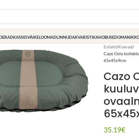
OERAD
KASSID
VÄIKELOOMAD
LINNUD
AKVARISTIKA
HOBUSED
OMANIK
K
Esileht
Koerad
Cazo Oslo kollekts
65x45x9cm
Cazo O
kuuluv
ovaaln
arge
65x45
35.19
€