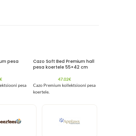
ium pesa
Cazo Soft Bed Premium hall
Cazo Soft Prem
pesa koertele 55×42 cm
pesa koertele
€
47.02
€
43.6
ektsiooni pesa
Cazo Premium kollektsiooni pesa
Cazo Premium kol
koertele.
koertele.