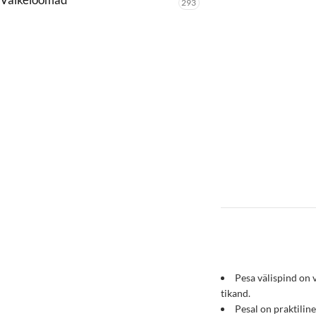
293
Pesa välispind on
tikand.
Pesal on praktilin