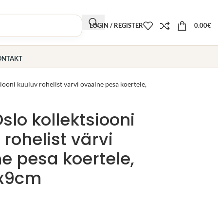
LOGIN / REGISTER
0.00
€
ONTAKT
iooni kuuluv rohelist värvi ovaalne pesa koertele,
slo kollektsiooni
 rohelist värvi
e pesa koertele,
x9cm