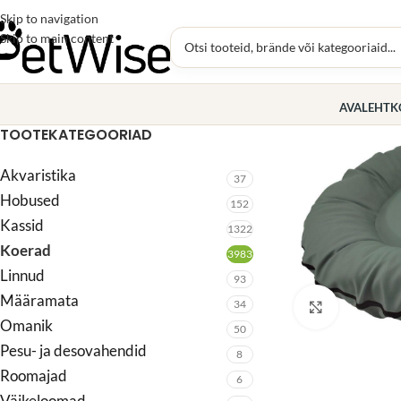
Skip to navigation
Skip to main content
AVALEHT
K
TOOTEKATEGOORIAD
Akvaristika
37
Hobused
152
Kassid
1322
Koerad
3983
Linnud
93
Määramata
34
Click to enl
Omanik
50
Pesu- ja desovahendid
8
Roomajad
6
Väikeloomad