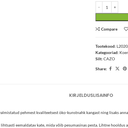
Compare
Tootekood:
L2020
Kategooriad:
Koe
Silt:
CAZO
Share:
KIRJELDUS
LISAINFO
 valmistatud pehmest kvaliteetsest öko-kunstnahk kangast ning lisaks a
e lihtsasti eemaldatav kate, mida võib pesumasinas pesta. Lihtne hooldus 