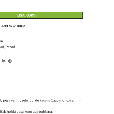
LISA KORVI
Add to wishlist
/A
rad
,
Pesad
nnab pesa välimusele juurde kaunis Cazo monogrammi
aitab hoida pesa kogu aeg puhtana.