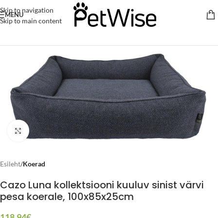
Skip to navigation
MENU
Skip to main content
Click to enlarge
Esileht
Koerad
Cazo Luna kollektsiooni kuuluv sinist värvi
pesa koerale, 100x85x25cm
118.94
€