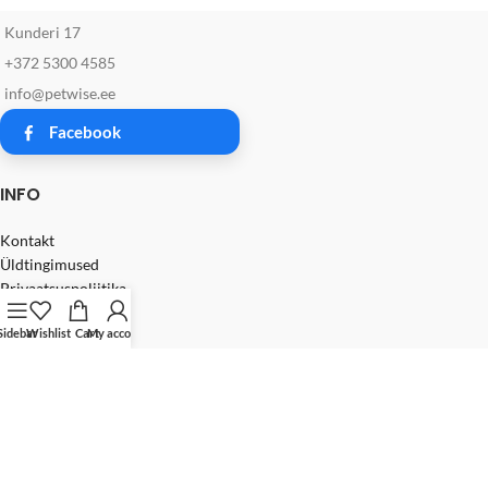
Kunderi 17
+372 5300 4585
info@petwise.ee
Facebook
INFO
Kontakt
Üldtingimused
Privaatsuspoliitika
Sidebar
Wishlist
Cart
My account