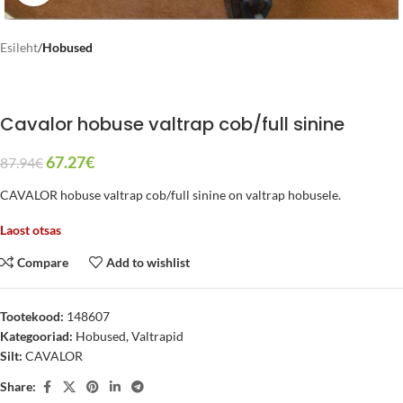
Esileht
Hobused
Cavalor hobuse valtrap cob/full sinine
67.27
€
87.94
€
CAVALOR hobuse valtrap cob/full sinine on valtrap hobusele.
Laost otsas
Compare
Add to wishlist
Tootekood:
148607
Kategooriad:
Hobused
,
Valtrapid
Silt:
CAVALOR
Share: