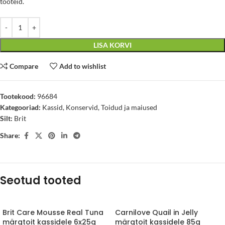
tooteid.
LISA KORVI
Compare
Add to wishlist
Tootekood:
96684
Kategooriad:
Kassid
,
Konservid
,
Toidud ja maiused
Silt:
Brit
Share:
Seotud tooted
Brit Care Mousse Real Tuna
Carnilove Quail in Jelly
märgtoit kassidele 6x25g
märgtoit kassidele 85g