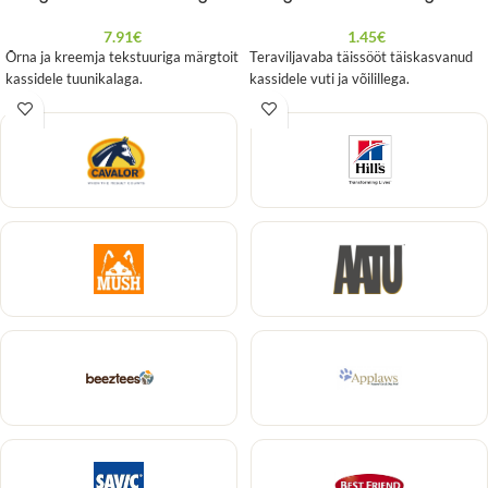
7.91
€
1.45
€
Õrna ja kreemja tekstuuriga märgtoit
Teraviljavaba täissööt täiskasvanud
kassidele tuunikalaga.
kassidele vuti ja võilillega.