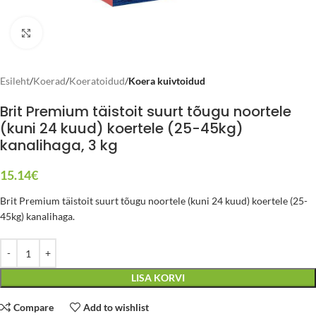
Click to enlarge
Esileht
Koerad
Koeratoidud
Koera kuivtoidud
Brit Premium täistoit suurt tõugu noortele
(kuni 24 kuud) koertele (25-45kg)
kanalihaga, 3 kg
15.14
€
Brit Premium täistoit suurt tõugu noortele (kuni 24 kuud) koertele (25-
45kg) kanalihaga.
LISA KORVI
Compare
Add to wishlist