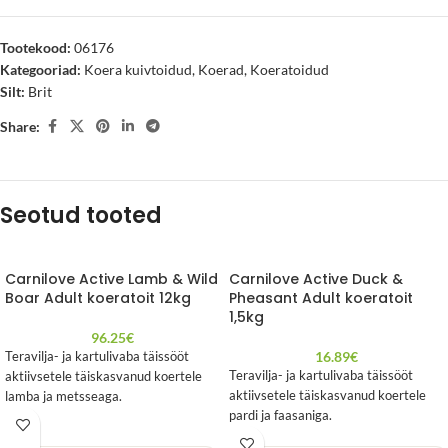
Tootekood:
06176
Kategooriad:
Koera kuivtoidud
,
Koerad
,
Koeratoidud
Silt:
Brit
Share:
Seotud tooted
Carnilove Active Lamb & Wild
Carnilove Active Duck &
Boar Adult koeratoit 12kg
Pheasant Adult koeratoit
1,5kg
96.25
€
16.89
€
Teravilja- ja kartulivaba täissööt
Teravilja- ja kartulivaba täissööt
aktiivsetele täiskasvanud koertele
aktiivsetele täiskasvanud koertele
lamba ja metsseaga.
pardi ja faasaniga.