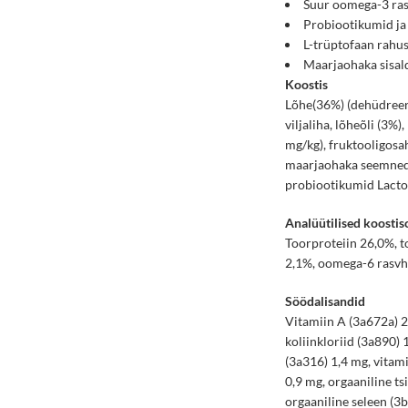
Suur oomega-3 rasv
Probiootikumid ja
L-trüptofaan rahus
Maarjaohaka sisald
Koostis
Lõhe(36%) (dehüdreeri
viljaliha, lõheõli (3
mg/kg), fruktooligosa
maarjaohaka seemned (
probiootikumid Lactob
Analüütilised koostis
Toorproteiin 26,0%, t
2,1%, oomega-6 rasvh
Söödalisandid
Vitamiin A (3a672a) 2
koliinkloriid (3a890) 
(3a316) 1,4 mg, vitam
0,9 mg, orgaaniline t
orgaaniline seleen (3b