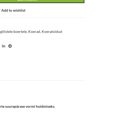
Add to wishlist
8
gilistele koertele
,
Koerad
,
Koeratoidud
erte suurepärase vormi hoidmiseks.