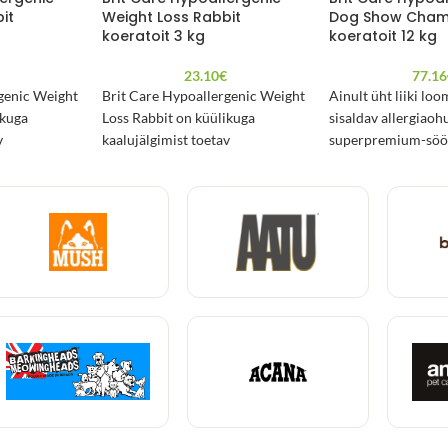
it
Weight Loss Rabbit
Dog Show Cham
koeratoit 3 kg
koeratoit 12 kg
€
23.10
€
77.16
genic Weight
Brit Care Hypoallergenic Weight
Ainult üht liiki lo
ikuga
Loss Rabbit on küülikuga
sisaldav allergiaoh
v
kaalujälgimist toetav
superpremium-söö
ratoit 12 kg
hüpoallergeenne koeratoit 3 kg
näitusekoerte suur
pakendis.
hoidmiseks. Suur 
rasvhapete sisaldu
karvkatte