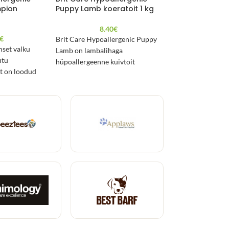
pion
Puppy Lamb koeratoit 1 kg
Puppy Lamb koe
8.40
€
20.3
€
Brit Care Hypoallergenic Puppy
Ainult üht liiki l
omset valku
Lamb on lambalihaga
sisaldav allergiao
utu
hüpoallergeenne kuivtoit
superpremium-sööt
t on loodud
kutsikatele 1 kg pakendis.
reaktsioonide enn
epärase vormi
Kalorite, kaltsiumi
oomega-3
ideaalne vahekord 
s soodustab
terve