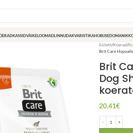
OERAD
KASSID
VÄIKELOOMAD
LINNUD
AKVARISTIKA
HOBUSED
OMANIK
K
Esileht
Koerad
Ko
Brit Care Hypoall
Brit C
Dog S
koerat
20.41
€