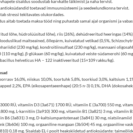
hapete sisaldus soodustab karvkatte läikimist ja naha tervist.
 antioksüdandid toetavad immuunsüsteemi ja seedeelundkonna tervist.
tab stressi tekitavates olukordades.
us aitab toetada maksa tööd ning puhastab samal ajal organismi ja vabas
tud lõhe, hüdrolüüsitud lõhe), riis (26%), dehüdreeritud heeringas (14%)
%), looduslikud maitseained, õllepärm, kuivatatud vetikad (0,5%, Schizoch
hhariidid (230 mg/kg), kondroitiinsulfaat (230 mg/kg), mannaani oligosah
110 mg/kg), β-glükaan (60 mg/kg), kuivatatud veiste-südamerohi (60 mg/k
acillus helveticus HA – 122 inaktiveeritud (15×109 rakku/kg).
osad
oorrasv 16,0%, niiskus 10,0%, toortuhk 5,8%, toorkiud 3,0%, kaltsium 1,
apped 2,2%, EPA (eikosapentaeenhape) (20:5 n-3) 0,1%, DHA (dokosaheks
3000 RÜ, vitamiin D3 (3a671) 1700 RÜ, vitamiin E (3a700) 550 mg, vitami
1800 mg, L-karnitiin (3a910) 300 mg, vitamiin B1 (3a821) 3 mg, vitamiin B
iin B6 (3a831) 3 mg, D-kaltsiumpantotenaat (3a841) 30 mg, niatsiinamiid
sink (3b606) 100 mg, orgaaniline mangaan (3b504) 45 mg, orgaaniline vas
810) 0,18 mg. Sisaldab EL-i poolt heakskiidetud antioksüdante: taimeõlide