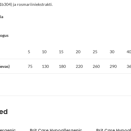
1b304) ja rosmariiniekstrakti.
ia
kogus
5
10
15
20
25
30
4
äevas)
75
130
180
220
260
290
3
ted
lergenic
Brit Care Hypoallergenic
Brit Care Hypoa