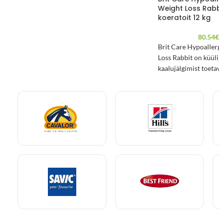
Weight Loss Rabb
koeratoit 12 kg
80.54
Brit Care Hypoaller
Loss Rabbit on küül
kaalujälgimist toeta
hüpoallergeenne koe
pakendis.