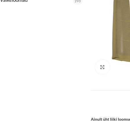
293
Click to enl
Ainult üht liiki loom