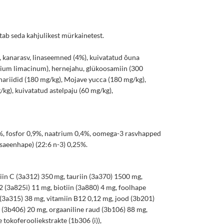
tab seda kahjulikest mürkainetest.
, kanarasv, linaseemned (4%), kuivatatud õuna
ytrium limacinum), hernejahu, glükoosamiin (300
hariidid (180 mg/kg), Mojave yucca (180 mg/kg),
g), kuivatatud astelpaju (60 mg/kg),
1%, fosfor 0,9%, naatrium 0,4%, oomega-3 rasvhapped
aeenhape) (22:6 n-3) 0,25%.
in C (3a312) 350 mg, tauriin (3a370) 1500 mg,
2 (3a825i) 11 mg, biotiin (3a880) 4 mg, foolhape
 (3a315) 38 mg, vitamiin B12 0,12 mg, jood (3b201)
k (3b406) 20 mg, orgaaniline raud (3b106) 88 mg,
 tokoferooliekstrakte (1b306 (i)),