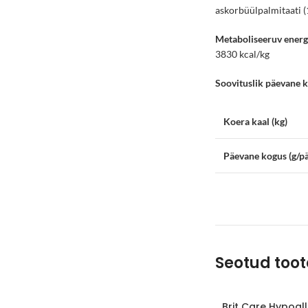
askorbüülpalmitaati (
Metaboliseeruv energ
3830 kcal/kg
Soovituslik päevane 
Koera kaal (kg)
Päevane kogus (g/p
Seotud too
Brit Care Hypoal