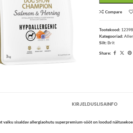
Compare
Tootekood:
1239
Kategooriad:
Aller
Silt:
Brit
Share:
arge
KIRJELDUS
LISAINFO
set valku sisaldav allergiaohutu superpremium-sööt on loodud näituseko