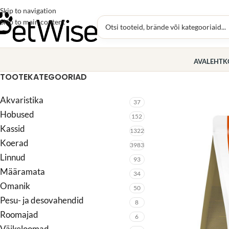
Skip to navigation
Skip to main content
AVALEHT
K
TOOTEKATEGOORIAD
Akvaristika
37
Hobused
152
Kassid
1322
Koerad
3983
Linnud
93
Määramata
34
Omanik
50
Pesu- ja desovahendid
8
Roomajad
6
Väikeloomad