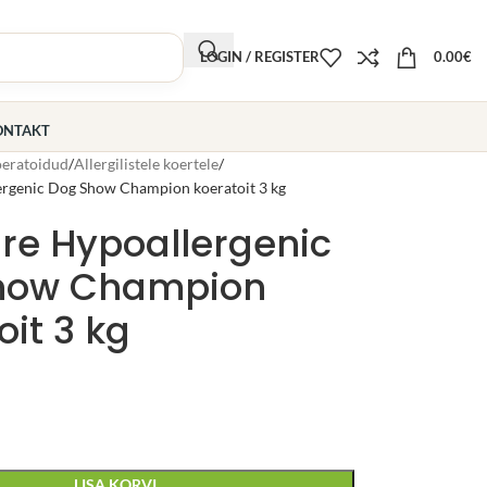
LOGIN / REGISTER
0.00
€
ONTAKT
eratoidud
Allergilistele koertele
ergenic Dog Show Champion koeratoit 3 kg
are Hypoallergenic
how Champion
oit 3 kg
LISA KORVI