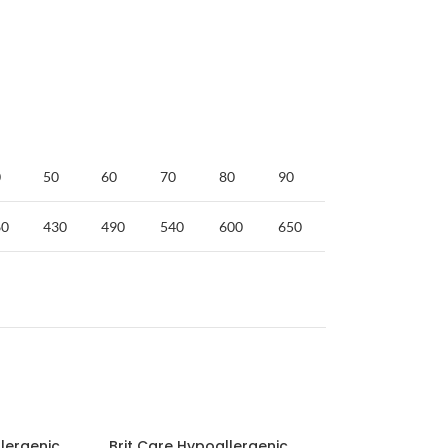
0
50
60
70
80
90
60
430
490
540
600
650
llergenic
Brit Care Hypoallergenic
Brit Care Hypoa